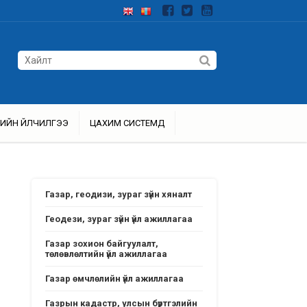
ИЙН ҮЙЛЧИЛГЭЭ
ЦАХИМ СИСТЕМҮҮД
Газар, геодизи, зураг зүйн хяналт
Геодези, зураг зүйн үйл ажиллагаа
Газар зохион байгуулалт,
төлөвлөлтийн үйл ажиллагаа
Газар өмчлөлийн үйл ажиллагаа
Газрын кадастр, улсын бүртгэлийн