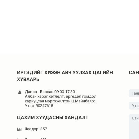
ИРГЭДИЙГ ХҮЛЭЭН АВЧ УУЛЗАХ ЦАГИЙН
САН
ХУВААРЬ
Даваа - Баасан 09:00-17:30
н
Албан хэрэг хөтлөлт, өргөдөл гомдол
хариуцсан мэргэжилтэн Ц.Майнбаяр:
Утас: 90247618
ЦАХИМ ХУУДАСНЫ ХАНДАЛТ
Өнөөдөр: 357