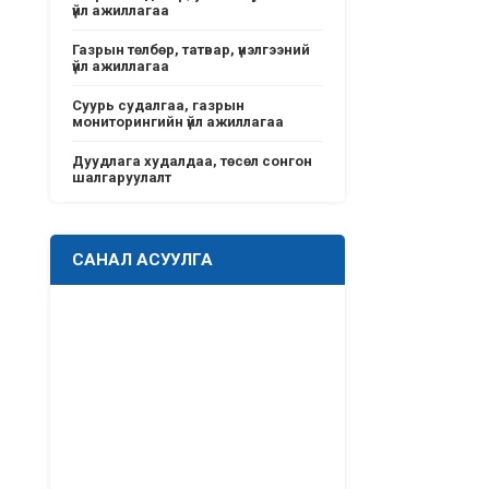
үйл ажиллагаа
Газрын төлбөр, татвар, үнэлгээний
үйл ажиллагаа
Суурь судалгаа, газрын
мониторингийн үйл ажиллагаа
Дуудлага худалдаа, төсөл сонгон
шалгаруулалт
САНАЛ АСУУЛГА