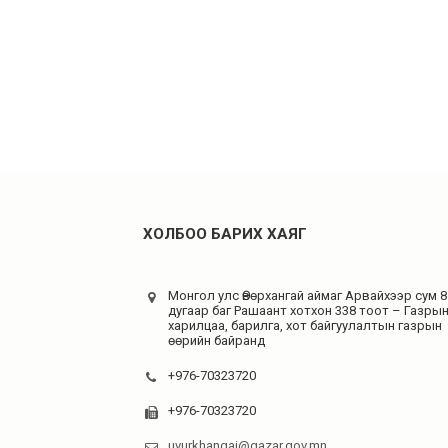
ХОЛБОО БАРИХ ХАЯГ
Монгол улс Өвөрхангай аймаг Арвайхээр сум 8
дугаар баг Рашаант хотхон 338 тоот – Газры
харилцаа, барилга, хот байгуулалтын газрын
өөрийн байранд
+976-70323720
+976-70323720
uvurkhangai@gazar.gov.mn