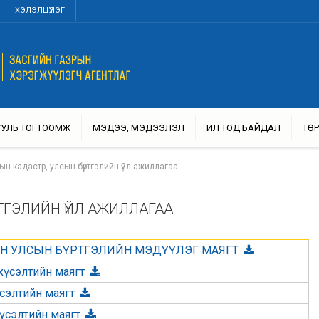
ХЭЛЭЛЦҮҮЛЭГ
УУЛЬ ТОГТООМЖ
МЭДЭЭ, МЭДЭЭЛЭЛ
ИЛ ТОД БАЙДАЛ
ТӨР
ын кадастр, улсын бүртгэлийн үйл ажиллагаа
РТГЭЛИЙН ҮЙЛ АЖИЛЛАГАА
ИЙН УЛСЫН БҮРТГЭЛИЙН МЭДҮҮЛЭГ МАЯГТ
хүсэлтийн маягт
үсэлтийн маягт
хүсэлтийн маягт