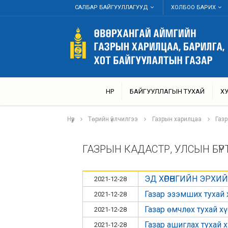
САЛБАР БАЙГУУЛЛАГУУД
ХОЛБОО БАРИХ
НҮҮР
БАЙГУУЛЛАГЫН ТУХАЙ
Х
Нүүр
Төрийн үйлчилгээ
Газрын харилцаа
Газр
ГАЗРЫН КАДАСТР, УЛСЫН БҮ
ЭД ХӨРӨНГИЙН ЭРХ
2021-12-28
Газар эзэмших тухай 
2021-12-28
Газар өмчлөх тухай х
2021-12-28
Газар ашиглах тухай 
2021-12-28