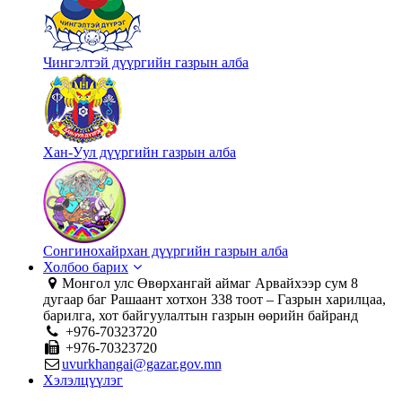
Чингэлтэй дүүргийн газрын алба
Хан-Уул дүүргийн газрын алба
Сонгинохайрхан дүүргийн газрын алба
Холбоо барих
Монгол улс Өвөрхангай аймаг Арвайхээр сум 8
дугаар баг Рашаант хотхон 338 тоот – Газрын харилцаа,
барилга, хот байгуулалтын газрын өөрийн байранд
+976-70323720
+976-70323720
uvurkhangai@gazar.gov.mn
Хэлэлцүүлэг