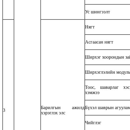
Ус шингээлт
Нягт
Асгаасан нягт
Ширхэг хоорондын за
Ширхэглэлийн модул
Тоос, шаварлаг хэс
хэмжээ
Барилгын ажилд
Бүхэл шаврын агуула
3
хэрэглэх элс
Чийглэг