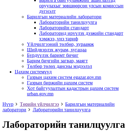
Барилга байгууламжийг ашиглалтад
оруулахыг зөвшөөрсөн улсын комиссын
дүгнэлт
Барилгын материалийн лаборатори
Лабораторийн танилцуулга
Лабораторийн стандарт
Лабораторид ирүүлэх дээжийн стандарт
хэмжээ, үнэ тариф
Үйлчилгээний төлбөр, хураамж
Шийдвэрлэх журам, хугацаа
Бүрдүүлэх баримт бичиг
Барим бичгийн загвар, маягт
Төлбөр төлөх дансны мэдээлэл
Цахим системүүд
Газрын цахим систем egazar.gov.mn
Газрын биржийн цахим систем
Хот байгуулалтын кадастрын цахим систем
urban.gov.mn
Нүүр
Төрийн үйлчилгээ
Барилгын материалийн
лаборатори
Лабораторийн танилцуулга
Лабораторийн танилцуулга