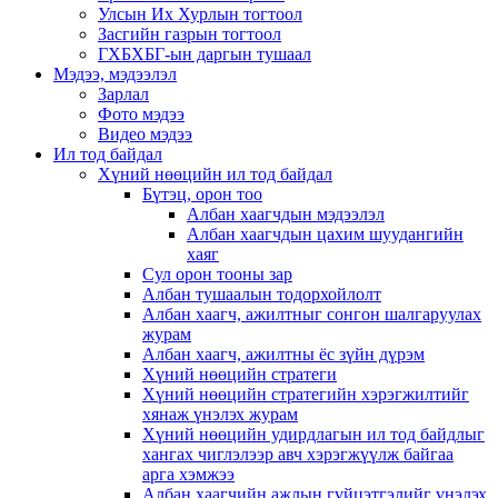
Улсын Их Хурлын тогтоол
Засгийн газрын тогтоол
ГХБХБГ-ын даргын тушаал
Мэдээ, мэдээлэл
Зарлал
Фото мэдээ
Видео мэдээ
Ил тод байдал
Хүний нөөцийн ил тод байдал
Бүтэц, орон тоо
Албан хаагчдын мэдээлэл
Албан хаагчдын цахим шуудангийн
хаяг
Сул орон тооны зар
Албан тушаалын тодорхойлолт
Албан хаагч, ажилтныг сонгон шалгаруулах
журам
Албан хаагч, ажилтны ёс зүйн дүрэм
Хүний нөөцийн стратеги
Хүний нөөцийн стратегийн хэрэгжилтийг
хянаж үнэлэх журам
Хүний нөөцийн удирдлагын ил тод байдлыг
хангах чиглэлээр авч хэрэгжүүлж байгаа
арга хэмжээ
Албан хаагчийн ажлын гүйцэтгэлийг үнэлэх