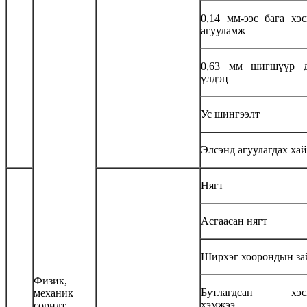
0,14 мм-ээс бага хэ
агууламж
0,63 мм шигшүүр д
үлдэц
Ус шингээлт
Элсэнд агуулагдах хай
Нягт
Асгаасан нягт
Ширхэг хоорондын за
Физик,
Бутлагдсан хэс
механик
хэмжээ
сорилт