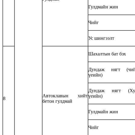
Гулдмайн жин
Чийг
Ус шингээлт
Шахалтын бат бэх
Дундаж нягт (чий
үеийн)
Дундаж нягт (Ху
Автоклавын хийт
үеийн)
8
бетон гулдмай
Гулдмайн жин
Чийг