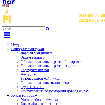
Нүүр
Байгууллагын тухай
Даргын мэндчилгээ
Эрхэм зорилго
Үйл ажиллагааны стратегийн зорилго
Үйл ажиллагааны стратеги зорилт
Тэргүүлэх чиглэл
Чиг үүрэг
Бүтэц, зохион байгуулалт
Үйл ажиллагааны төлөвлөгөө
Түүхэн замнал
Байгууллагын хөдөлмөрийн дотоод журам
Хууль тогтоомж
Монгол Улсын хуулиуд
Ерөнхийлөгчийн зарлиг