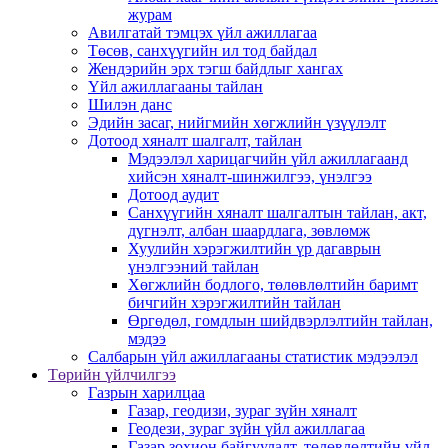
журам
Авилгатай тэмцэх үйл ажиллагаа
Төсөв, санхүүгийн ил тод байдал
Жендэрийн эрх тэгш байдлыг хангах
Үйл ажиллагааны тайлан
Шилэн данс
Эдийн засаг, нийгмийн хөгжлийн үзүүлэлт
Дотоод хяналт шалгалт, тайлан
Мэдээлэл харицагчийн үйл ажиллагаанд
хийсэн хяналт-шинжилгээ, үнэлгээ
Дотоод аудит
Санхүүгийн хяналт шалгалтын тайлан, акт,
дүгнэлт, албан шаардлага, зөвлөмж
Хуулийн хэрэгжилтийн үр дагаврын
үнэлгээний тайлан
Хөгжлийн бодлого, төлөвлөлтийн баримт
бичгийн хэрэгжилтийн тайлан
Өргөдөл, гомдлын шийдвэрлэлтийн тайлан,
мэдээ
Салбарын үйл ажиллагааны статистик мэдээлэл
Төрийн үйлчилгээ
Газрын харилцаа
Газар, геодизи, зураг зүйн хяналт
Геодези, зураг зүйн үйл ажиллагаа
Газар зохион байгуулалт, төлөвлөлтийн үйл