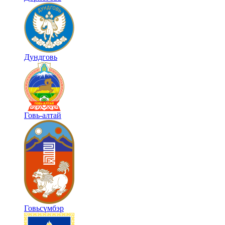
Дундговь
Говь-алтай
Говьсүмбэр