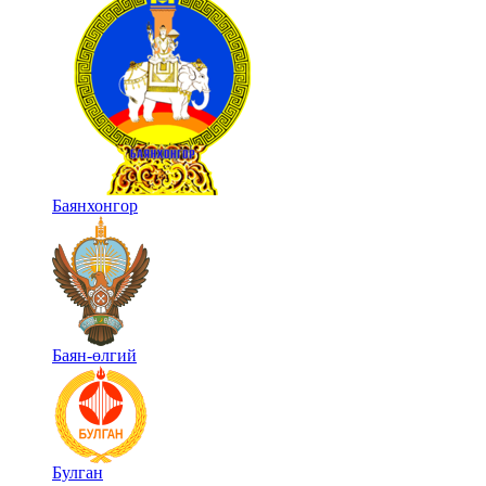
Баянхонгор
Баян-өлгий
Булган