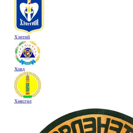
Хэнтий
Ховд
Хөвсгөл