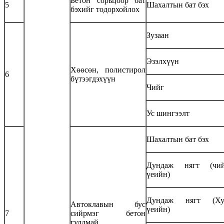
Бетон сорьцоор бат
5
Шахалтын бат бэх
бэхийг тодорхойлох
Зузаан
Эзэлхүүн
Хөөсөн, полистирол
6
бүтээгдэхүүн
Чийг
Ус шингээлт
Шахалтын бат бэх
Дундаж нягт (чий
үеийн)
Дундаж нягт (Ху
Автоклавын бус
үеийн)
7
сийрмэг бетон
гулдмай