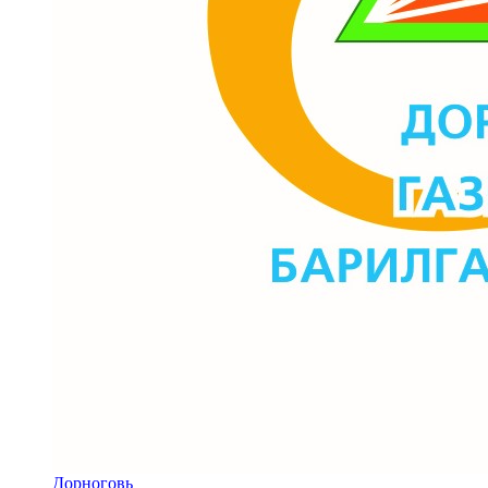
Дорноговь