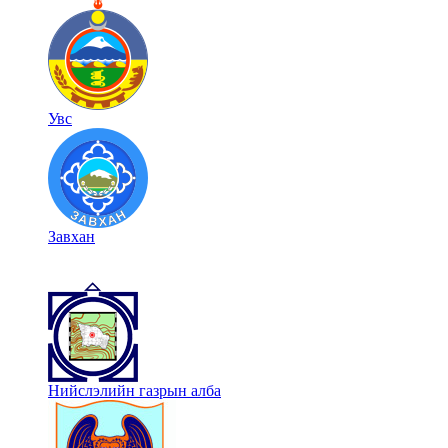
Увс
Завхан
Нийслэлийн газрын алба