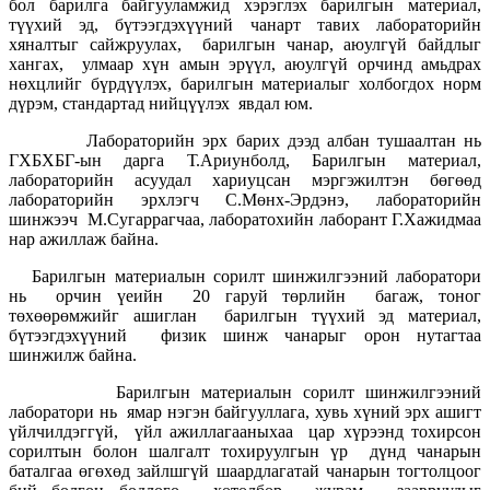
бол барилга байгууламжид хэрэглэх барилгын материал,
түүхий эд, бүтээгдэхүүний чанарт тавих лабораторийн
хяналтыг сайжруулах, барилгын чанар, аюулгүй байдлыг
хангах, улмаар хүн амын эрүүл, аюулгүй орчинд амьдрах
нөхцлийг бүрдүүлэх, барилгын материалыг холбогдох норм
дүрэм, стандартад нийцүүлэх явдал юм.
Лабораторийн эрх барих дээд албан тушаалтан нь
ГХБХБГ-ын дарга Т.Ариунболд, Барилгын материал,
лабораторийн асуудал хариуцсан мэргэжилтэн бөгөөд
лабораторийн эрхлэгч С.Мөнх-Эрдэнэ, лабораторийн
шинжээч М.Сугаррагчаа, лаборатохийн лаборант Г.Хажидмаа
нар ажиллаж байна.
Барилгын материалын сорилт шинжилгээний лаборатори
нь орчин үеийн 20 гаруй төрлийн багаж, тоног
төхөөрөмжийг ашиглан барилгын түүхий эд материал,
бүтээгдэхүүний физик шинж чанарыг орон нутагтаа
шинжилж байна.
Барилгын материалын сорилт шинжилгээний
лаборатори нь ямар нэгэн байгууллага, хувь хүний эрх ашигт
үйлчилдэггүй, үйл ажиллагааныхаа цар хүрээнд тохирсон
сорилтын болон шалгалт тохируулгын үр дүнд чанарын
баталгаа өгөхөд зайлшгүй шаардлагатай чанарын тогтолцоог