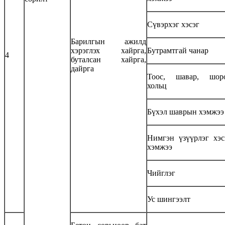
Сүвэрхэг хэсэг
Барилгын ажилд
хэрэглэх хайрга,
Бутрамтгай чанар
4
буталсан хайрга,
дайрга
Тоос, шавар, шор
хольц
Бүхэл шаврын хэмжээ
Нимгэн үзүүрлэг хэ
хэмжээ
Чийглэг
Ус шингээлт