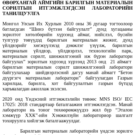
ӨВӨРХАНГАЙ
АЙМГИЙН БАРИЛГЫН МАТЕРИАЛЫН
СОРИЛТЫН ИТГЭМЖЛЭГДСЭН
ЛАБОРАТОРИЙН
ТАНИЛЦУУЛГА
Монгол Улсын Их Хурлын 2010 оны 36 дугаар тогтоолоор
батлагдсан “Шинэ бүтээн байгуулалт” дунд хугацааны
зорилтот хөтөлбөрийн хүрээнд аймаг, нийслэл, бүсийн
тулгуур төвүүдэд барилгын материалын жижиг, дунд
үйлдвэрийг хөгжүүлэхэд дэмжлэг үзүүлж, барилгын
материалын үйлдвэр, үйлдвэрлэл, технологийн парк,
материалын сорилт, шинжилгээний иж бүрэн лаборатори
байгуулах” зорилтын хүрээнд хүрээнд 2013 онд 21 аймагт
барилгын материалын сорилт шинжилгээний лаборатори
байгуулахаар шийдвэрлэсний дагуу манай аймагт “Бетон
дүүргэгч материалын лаборатори” байгуулагдан Газрын
харилцаа, барилга, хот байгуулалтын газрын бүтцэд
харъяалагдан ажиллаж эхэлсэн.
2020 онд Үндэсний итгэмжлэлийн төвөөс MNS ISO/ IEC
17025: 2018 стандартаар баталгаажин итгэмжлэгдсэн. Манай
лаборатори нь тоног төхөөрөмжүүдээ жил бүр “Эталон
хэмжүүр ХХК”-ийн Хэмжилзүйн лабораториор шалгалт
тохируулга хийлгэж баталгаажуулдаг.
Барилгын материалын лабораторийн үндсэн зорилго