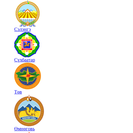
Сэлэнгэ
Сүхбаатар
Төв
Өмнөговь