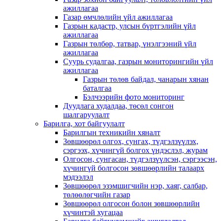
ажиллагаа
Газар өмчлөлийн үйл ажиллагаа
Газрын кадастр, улсын бүртгэлийн үйл
ажиллагаа
Газрын төлбөр, татвар, үнэлгээний үйл
ажиллагаа
Суурь судалгаа, газрын мониторингийн үйл
ажиллагаа
Газрын төлөв байдал, чанарын хянан
баталгаа
Бэлчээрийн фото мониторинг
Дуудлага худалдаа, төсөл сонгон
шалгаруулалт
Барилга, хот байгуулалт
Барилгын техникийн хяналт
Зөвшөөрөл олгох, сунгах, түдгэлзүүлэх,
сэргээх, хүчингүй болгох үндэслэл, журам
Олгосон, сунгасан, түдгэлзүүлсэн, сэргээсэн,
хүчингүй болгосон зөвшөөрлийн талаарх
мэдээлэл
Зөвшөөрөл эзэмшигчийн нэр, хаяг, салбар,
төлөөлөгчийн газар
Зөвшөөрөл олгосон болон зөвшөөрлийн
хүчинтэй хугацаа