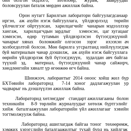
бий болгон бодлого, хөтөлбөр, журам, заавруудыг
боловсруулан баталж мөрдөн ажиллаж байна.
Орон нутагт Барилгын лаборатори байгуулагдсанаар
иргэн, аж ахуйн нэгж байгууллага, үйлдвэрлэлд төрийн
үйлчилгээг ойртуулсан, харилцагчийг чанарын мэдээллээр
хангаж, харилцагчдын зардлыг хэмнэсэн, цаг хугацааг
хэмнэсэн, өдөр тутамын үйлдвэрлэсэн бүтээгдэхүүний
чанарыг хянах боломжийг олгосон зэрэг ихээхэн ач
холбогдолтой болсон. Мөн барилга угсралтанд нийлүүлэгдэж
буй материалын чанар дээшилж, аж ахуйн нэгж байгууллага
өөрийн үйлдвэрлэж буй бүтээгдэхүүн, худалдан авч байгаа
түүхий эд, материал, бүтээгдэхүүний чанар сайжирч,
хөндлөнгийн хяналт үр өгөөжөө өгч байна.
Шинжээч, лаборантыг 2014 оноос хойш жил бүр
БХТөвийн лабораторид 7-14 хоног дадлагажуулан ур
чадварыг нь дээшлүүлэн ажиллаж байна.
Лабораторид хөтлөгддөг стандарт ажиллагааны болон
техникийн 8-9 төрлийн журналуудыг хөтөлж бүртгэлийг
хийж баталгаажуулан лабораторийн үйл ажиллагааг хэвийн
тогтмолжуулж байна.
Лабораторид ашиглагдаж байгаа тоног төхөөрөмж,
хэмжих хэрэгслийн баталгаажилтыг тухай бүрд нь хийлгэж