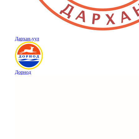
Дархан-уул
Дорнод