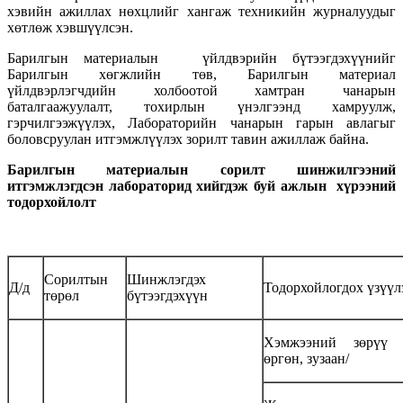
хэвийн ажиллах нөхцлийг хангаж техникийн журналуудыг
хөтлөж хэвшүүлсэн.
Барилгын материалын үйлдвэрийн бүтээгдэхүүнийг
Барилгын хөгжлийн төв, Барилгын материал
үйлдвэрлэгчдийн холбоотой хамтран чанарын
баталгаажуулалт, тохирлын үнэлгээнд хамруулж,
гэрчилгээжүүлэх, Лабораторийн чанарын гарын авлагыг
боловсруулан итгэмжлүүлэх зорилт тавин ажиллаж байна.
Барилгын
материалын
сорилт
шинжилгээний
итгэмжлэгдсэн лабораторид
хийгдэж
буй ажлын
хүрээний
тодорхойлолт
Сорилтын
Шинжлэгдэх
Д/д
Тодорхойлогдох үзүүл
төрөл
бүтээгдэхүүн
Хэмжээний зөрүү /
өргөн, зузаан/