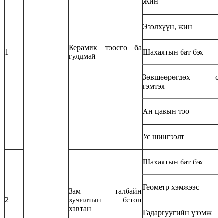
Жин
Эзэлхүүн, жин
Керамик тоосго ба
1
Шахалтын бат бэх
гулдмай
Зөвшөөрөгдөх со
гэмтэл
Ан цавын тоо
Ус шингээлт
Шахалтын бат бэх
Геометр хэмжээс
Зам талбайн
2
хучилтын бетон
хавтан
Гадаргуугийн үзэмж