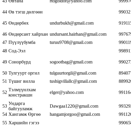
43
Өвтана
rtogoldor@yahoo.com
99997
44
Өв тэгш дөлгөөн
99032
45
Өндөрбөх
undurbukh@gmail.com
91911
46
Өндөрсант хайрхан
undursant.hairhan@gmail.com
99767
47
Пүүлүүбумба
turuu9708@gmail.com
99011
48
Сод-Ээл
99891
49
Сонорбүрд
sogootbag@gmail.com
99027
50
Тулгуурт оргил
tulguurtorgil@gmail.com
89407
51
Түшиг вилла
tushigvillallc@gmail.com
88992
Тэлмүүнлхам
52
elger@yahoo.com
99116
констракшн
Ундарга
53
Dawgaa1220@gmail.com
99329
байгууламж
54
Хангамж Өргөө
hangamjorgoo@gmail.com
99112
55
Харшийн гэгээ
99065