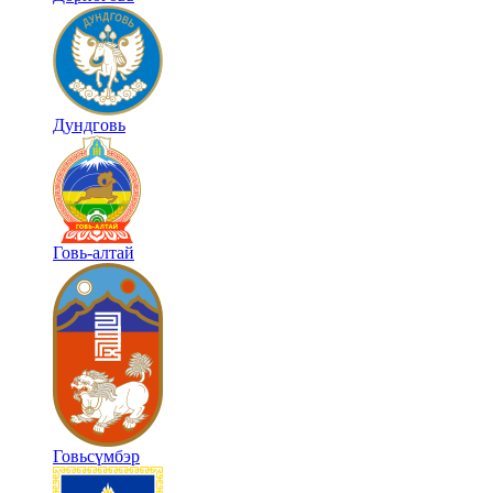
Дундговь
Говь-алтай
Говьсүмбэр