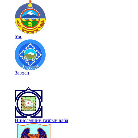
Увс
Завхан
Нийслэлийн газрын алба