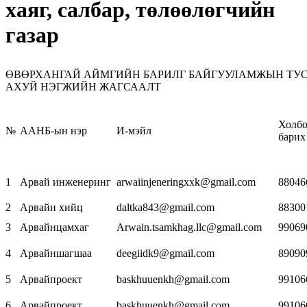
хаяг, салбар, төлөөлөгчийн
газар
ӨВӨРХАНГАЙ АЙМГИЙН БАРИЛГ БАЙГУУЛАМЖЫН ТУ
АХУЙ НЭГЖИЙН ЖАГСААЛТ
Холб
№
ААНБ-ын нэр
И-мэйл
барих
1
Арвай инженеринг
arwaiinjeneringxxk@gmail.com
88046
2
Арвайн хийц
daltka843@gmail.com
88300
3
Арвайнцамхаг
Arwain.tsamkhag.llc@gmail.com
99069
4
Арвайншагшаа
deegiidk9@gmail.com
89090
5
Арвайпроект
baskhuuenkh@gmail.com
99106
6
Арвайпроект
baskhuuenkh@gmail.com
99106