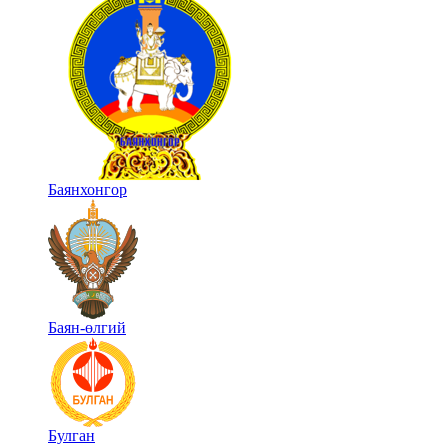
Баянхонгор
Баян-өлгий
Булган