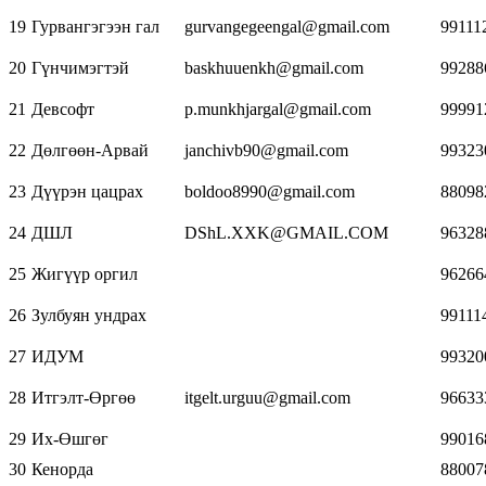
19
Гурвангэгээн гал
gurvangegeengal@gmail.com
99111
20
Гүнчимэгтэй
baskhuuenkh@gmail.com
99288
21
Девсофт
p.munkhjargal@gmail.com
99991
22
Дөлгөөн-Арвай
janchivb90@gmail.com
99323
23
Дүүрэн цацрах
boldoo8990@gmail.com
88098
24
ДШЛ
DShL.XXK@GMAIL.COM
96328
25
Жигүүр оргил
96266
26
Зулбуян ундрах
99111
27
ИДУМ
99320
28
Итгэлт-Өргөө
itgelt.urguu@gmail.com
96633
29
Их-Өшгөг
99016
30
Кенорда
88007