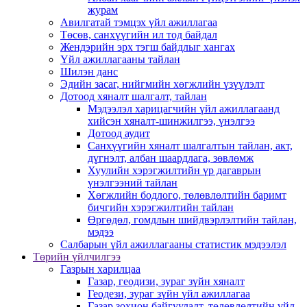
журам
Авилгатай тэмцэх үйл ажиллагаа
Төсөв, санхүүгийн ил тод байдал
Жендэрийн эрх тэгш байдлыг хангах
Үйл ажиллагааны тайлан
Шилэн данс
Эдийн засаг, нийгмийн хөгжлийн үзүүлэлт
Дотоод хяналт шалгалт, тайлан
Мэдээлэл харицагчийн үйл ажиллагаанд
хийсэн хяналт-шинжилгээ, үнэлгээ
Дотоод аудит
Санхүүгийн хяналт шалгалтын тайлан, акт,
дүгнэлт, албан шаардлага, зөвлөмж
Хуулийн хэрэгжилтийн үр дагаврын
үнэлгээний тайлан
Хөгжлийн бодлого, төлөвлөлтийн баримт
бичгийн хэрэгжилтийн тайлан
Өргөдөл, гомдлын шийдвэрлэлтийн тайлан,
мэдээ
Салбарын үйл ажиллагааны статистик мэдээлэл
Төрийн үйлчилгээ
Газрын харилцаа
Газар, геодизи, зураг зүйн хяналт
Геодези, зураг зүйн үйл ажиллагаа
Газар зохион байгуулалт, төлөвлөлтийн үйл