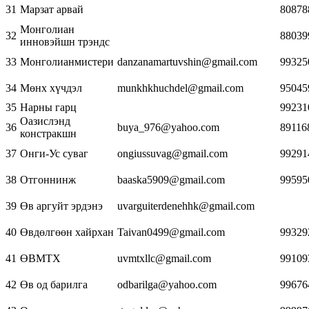
31
Марзат арвай
80878
Монголиан
32
88039
инновэйшн трэндс
33
Монголианмистери
danzanamartuvshin@gmail.com
99325
34
Мөнх хүчдэл
munkhkhuchdel@gmail.com
95045
35
Нарны гарц
99231
Оазислэнд
36
buya_976@yahoo.com
89116
констракшн
37
Онги-Ус суваг
ongiussuvag@gmail.com
99291
38
Отгоннинж
baaska5909@gmail.com
99595
39
Өв аргуйт эрдэнэ
uvarguiterdenehhk@gmail.com
40
Өвдөлгөөн хайрхан
Taivan0499@gmail.com
99329
41
ӨВМТХ
uvmtxllc@gmail.com
99109
42
Өв од барилга
odbarilga@yahoo.com
99676