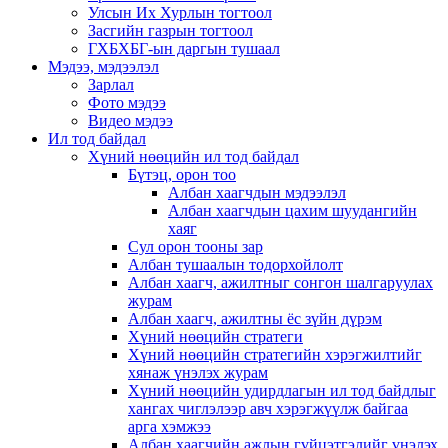
Улсын Их Хурлын тогтоол
Засгийн газрын тогтоол
ГХБХБГ-ын даргын тушаал
Мэдээ, мэдээлэл
Зарлал
Фото мэдээ
Видео мэдээ
Ил тод байдал
Хүний нөөцийн ил тод байдал
Бүтэц, орон тоо
Албан хаагчдын мэдээлэл
Албан хаагчдын цахим шуудангийн
хаяг
Сул орон тооны зар
Албан тушаалын тодорхойлолт
Албан хаагч, ажилтныг сонгон шалгаруулах
журам
Албан хаагч, ажилтны ёс зүйн дүрэм
Хүний нөөцийн стратеги
Хүний нөөцийн стратегийн хэрэгжилтийг
хянаж үнэлэх журам
Хүний нөөцийн удирдлагын ил тод байдлыг
хангах чиглэлээр авч хэрэгжүүлж байгаа
арга хэмжээ
Албан хаагчийн ажлын гүйцэтгэлийг үнэлэх