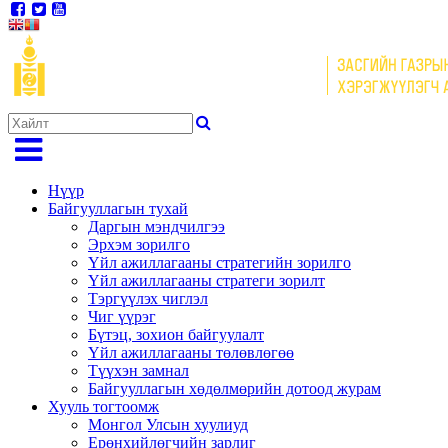
Нүүр
Байгууллагын тухай
Даргын мэндчилгээ
Эрхэм зорилго
Үйл ажиллагааны стратегийн зорилго
Үйл ажиллагааны стратеги зорилт
Тэргүүлэх чиглэл
Чиг үүрэг
Бүтэц, зохион байгуулалт
Үйл ажиллагааны төлөвлөгөө
Түүхэн замнал
Байгууллагын хөдөлмөрийн дотоод журам
Хууль тогтоомж
Монгол Улсын хуулиуд
Ерөнхийлөгчийн зарлиг