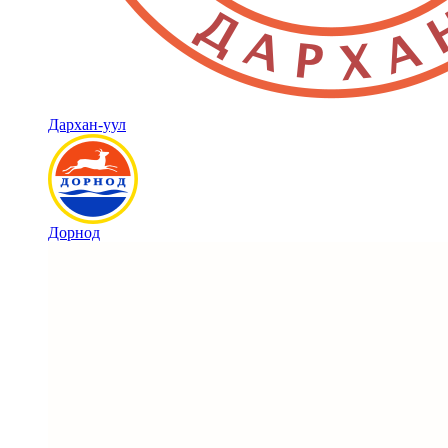
Дархан-уул
Дорнод