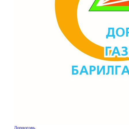
Дорноговь