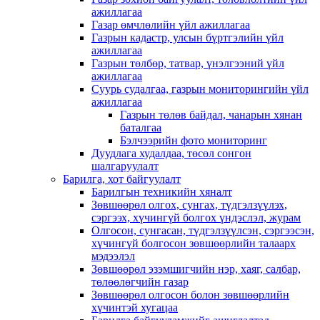
ажиллагаа
Газар өмчлөлийн үйл ажиллагаа
Газрын кадастр, улсын бүртгэлийн үйл
ажиллагаа
Газрын төлбөр, татвар, үнэлгээний үйл
ажиллагаа
Суурь судалгаа, газрын мониторингийн үйл
ажиллагаа
Газрын төлөв байдал, чанарын хянан
баталгаа
Бэлчээрийн фото мониторинг
Дуудлага худалдаа, төсөл сонгон
шалгаруулалт
Барилга, хот байгуулалт
Барилгын техникийн хяналт
Зөвшөөрөл олгох, сунгах, түдгэлзүүлэх,
сэргээх, хүчингүй болгох үндэслэл, журам
Олгосон, сунгасан, түдгэлзүүлсэн, сэргээсэн,
хүчингүй болгосон зөвшөөрлийн талаарх
мэдээлэл
Зөвшөөрөл эзэмшигчийн нэр, хаяг, салбар,
төлөөлөгчийн газар
Зөвшөөрөл олгосон болон зөвшөөрлийн
хүчинтэй хугацаа