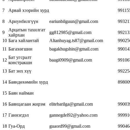
7
Арвай хээрийн хурд
99115
8
Ариунбилгүүн
eariunbilguun@gmail.com
99321
Арцатын тахилгат
9
gg812985@gmail.com
99213
хайрхан
10
Бага хайлантай
Altanhuyag.ts87@gmail.com
99025
11
Багахөгшин
bagakhugshin@gmail.com
99014
Бат угсралт
12
baagi0909@gmail.com
99106
констракшн
13
Бат энх хүү
99225
14
Баяндөхөмийн хурд
89800
15
Баян найман
16
Баянцагаан жирэм
elitebarilga@gmail.com
99003
17
Ганнэгдэл
gannegdel92@yahoo.com
99991
18
Гуа-Орд
guaord99@gmail.com
99046