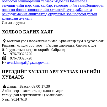
болгосон зөвшөөрлийн талаарх мэдээлэл
Зөвшөөрөл
эзэмшигчийн нэр, хаяг, салбар, төлөөлөгчийн газар
Зөвшөөрөл
олгосон болон зөвшөөрлийн хүчинтэй хугацаа
Барилга
байгууламжийг ашиглалтад оруулахыг зөвшөөрсөн улсын
комиссын дүгнэлт
Санал асуулга
ХОЛБОО БАРИХ ХАЯГ
Монгол улс Өвөрхангай аймаг Арвайхээр сум 8 дугаар баг
Рашаант хотхон 338 тоот – Газрын харилцаа, барилга, хот
байгуулалтын газрын өөрийн байранд
+976-70323720
+976-70323720
uvurkhangai@gazar.gov.mn
ИРГЭДИЙГ ХҮЛЭЭН АВЧ УУЛЗАХ ЦАГИЙН
ХУВААРЬ
Даваа - Баасан 09:00-17:30
Албан хэрэг хөтлөлт, өргөдөл гомдол
хариуцсан мэргэжилтэн Ц.Майнбаяр:
Утас: 90247618