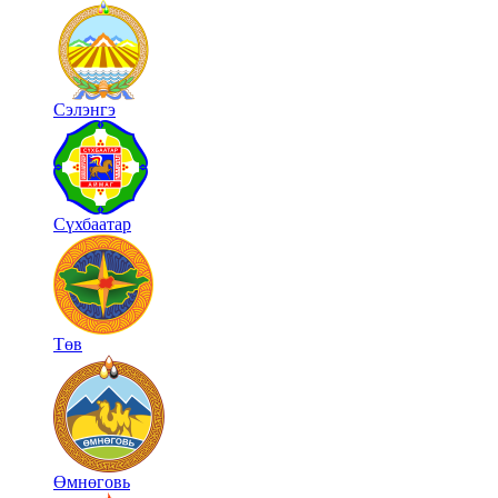
Сэлэнгэ
Сүхбаатар
Төв
Өмнөговь