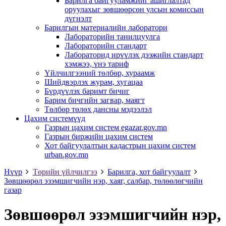
Барилга байгууламжийг ашиглалтад
оруулахыг зөвшөөрсөн улсын комиссын
дүгнэлт
Барилгын материалийн лаборатори
Лабораторийн танилцуулга
Лабораторийн стандарт
Лабораторид ирүүлэх дээжийн стандарт
хэмжээ, үнэ тариф
Үйлчилгээний төлбөр, хураамж
Шийдвэрлэх журам, хугацаа
Бүрдүүлэх баримт бичиг
Барим бичгийн загвар, маягт
Төлбөр төлөх дансны мэдээлэл
Цахим системүүд
Газрын цахим систем egazar.gov.mn
Газрын биржийн цахим систем
Хот байгуулалтын кадастрын цахим систем
urban.gov.mn
Нүүр
Төрийн үйлчилгээ
Барилга, хот байгуулалт
Зөвшөөрөл эзэмшигчийн нэр, хаяг, салбар, төлөөлөгчийн
газар
Зөвшөөрөл эзэмшигчийн нэр,