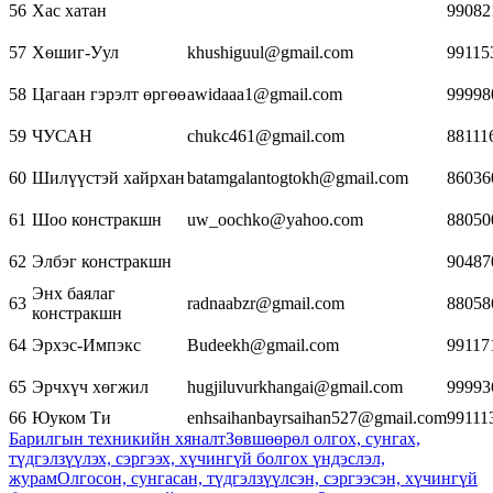
56
Хас хатан
99082
57
Хөшиг-Уул
khushiguul@gmail.com
99115
58
Цагаан гэрэлт өргөө
awidaaa1@gmail.com
99998
59
ЧУСАН
chukc461@gmail.com
88111
60
Шилүүстэй хайрхан
batamgalantogtokh@gmail.com
86036
61
Шоо констракшн
uw_oochko@yahoo.com
88050
62
Элбэг констракшн
90487
Энх баялаг
63
radnaabzr@gmail.com
88058
констракшн
64
Эрхэс-Импэкс
Budeekh@gmail.com
99117
65
Эрчхүч хөгжил
hugjiluvurkhangai@gmail.com
99993
66
Юуком Ти
enhsaihanbayrsaihan527@gmail.com
99111
Барилгын техникийн хяналт
Зөвшөөрөл олгох, сунгах,
түдгэлзүүлэх, сэргээх, хүчингүй болгох үндэслэл,
журам
Олгосон, сунгасан, түдгэлзүүлсэн, сэргээсэн, хүчингүй