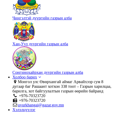
Чингэлтэй дүүргийн газрын алба
Хан-Уул дүүргийн газрын алба
Сонгинохайрхан дүүргийн газрын алба
Холбоо барих
Монгол улс Өвөрхангай аймаг Арвайхээр сум 8
дугаар баг Рашаант хотхон 338 тоот – Газрын харилцаа,
барилга, хот байгуулалтын газрын өөрийн байранд
+976-70323720
+976-70323720
uvurkhangai@gazar.gov.mn
Хэлэлцүүлэг