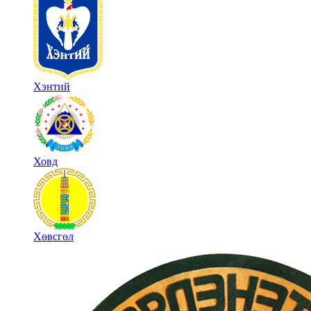
Хэнтий
Ховд
Хөвсгөл