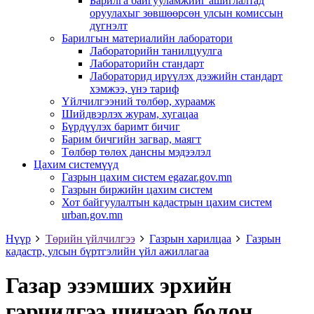
Барилга байгууламжийг ашиглалтад
оруулахыг зөвшөөрсөн улсын комиссын
дүгнэлт
Барилгын материалийн лаборатори
Лабораторийн танилцуулга
Лабораторийн стандарт
Лабораторид ирүүлэх дээжийн стандарт
хэмжээ, үнэ тариф
Үйлчилгээний төлбөр, хураамж
Шийдвэрлэх журам, хугацаа
Бүрдүүлэх баримт бичиг
Барим бичгийн загвар, маягт
Төлбөр төлөх дансны мэдээлэл
Цахим системүүд
Газрын цахим систем egazar.gov.mn
Газрын биржийн цахим систем
Хот байгуулалтын кадастрын цахим систем
urban.gov.mn
Нүүр
Төрийн үйлчилгээ
Газрын харилцаа
Газрын
кадастр, улсын бүртгэлийн үйл ажиллагаа
Газар эзэмших эрхийн
гэрчилгээ шинээр болон