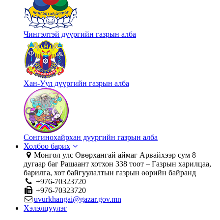
Чингэлтэй дүүргийн газрын алба
Хан-Уул дүүргийн газрын алба
Сонгинохайрхан дүүргийн газрын алба
Холбоо барих
Монгол улс Өвөрхангай аймаг Арвайхээр сум 8
дугаар баг Рашаант хотхон 338 тоот – Газрын харилцаа,
барилга, хот байгуулалтын газрын өөрийн байранд
+976-70323720
+976-70323720
uvurkhangai@gazar.gov.mn
Хэлэлцүүлэг