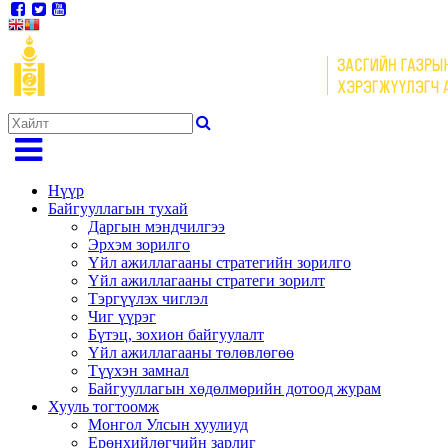
Нүүр
Байгууллагын тухай
Даргын мэндчилгээ
Эрхэм зорилго
Үйл ажиллагааны стратегийн зорилго
Үйл ажиллагааны стратеги зорилт
Тэргүүлэх чиглэл
Чиг үүрэг
Бүтэц, зохион байгуулалт
Үйл ажиллагааны төлөвлөгөө
Түүхэн замнал
Байгууллагын хөдөлмөрийн дотоод журам
Хууль тогтоомж
Монгол Улсын хуулиуд
Ерөнхийлөгчийн зарлиг