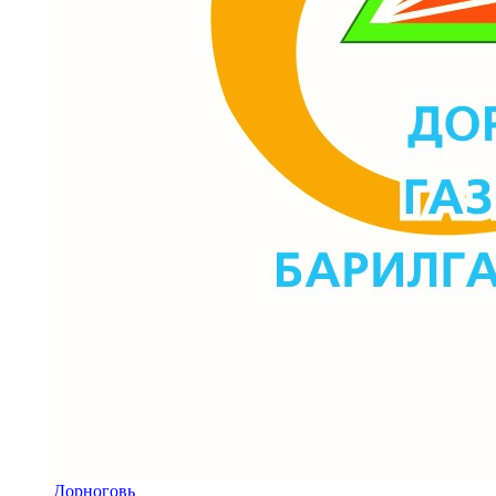
Дорноговь