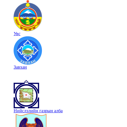
Увс
Завхан
Нийслэлийн газрын алба