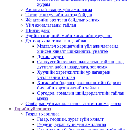
журам
Авилгатай тэмцэх үйл ажиллагаа
Төсөв, санхүүгийн ил тод байдал
Жендэрийн эрх тэгш байдлыг хангах
Үйл ажиллагааны тайлан
Шилэн данс
Эдийн засаг, нийгмийн хөгжлийн үзүүлэлт
Дотоод хяналт шалгалт, тайлан
Мэдээлэл харицагчийн үйл ажиллагаанд
хийсэн хяналт-шинжилгээ, үнэлгээ
Дотоод аудит
Санхүүгийн хяналт шалгалтын тайлан, акт,
дүгнэлт, албан шаардлага, зөвлөмж
Хуулийн хэрэгжилтийн үр дагаврын
үнэлгээний тайлан
Хөгжлийн бодлого, төлөвлөлтийн баримт
бичгийн хэрэгжилтийн тайлан
Өргөдөл, гомдлын шийдвэрлэлтийн тайлан,
мэдээ
Салбарын үйл ажиллагааны статистик мэдээлэл
Төрийн үйлчилгээ
Газрын харилцаа
Газар, геодизи, зураг зүйн хяналт
Геодези, зураг зүйн үйл ажиллагаа
Газар зохион байгуулалт, төлөвлөлтийн үйл