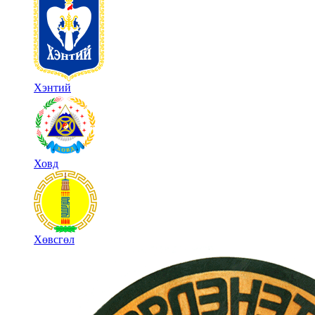
Хэнтий
Ховд
Хөвсгөл