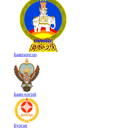
Баянхонгор
Баян-өлгий
Булган