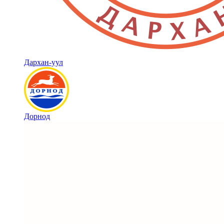
Дархан-уул
Дорнод