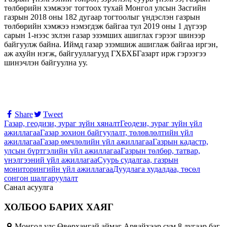
төлбөрийн хэмжээг тогтоох тухай Монгол улсын Засгийн
газрын 2018 оны 182 дугаар тогтоолыг үндэслэн газрын
төлбөрийн хэмжээ нэмэгдэж байгаа тул 2019 оны 1 дүгээр
сарын 1-нээс эхлэн газар эзэмших ашиглах гэрээг шинээр
байгуулж байна. Иймд газар эзэмшиж ашиглаж байгаа иргэн,
аж ахуйн нэгж, байгууллагууд ГХБХБГазарт ирж гэрээгээ
шинэчлэн байгуулна уу.
Share
Tweet
Газар, геодизи, зураг зүйн хяналт
Геодези, зураг зүйн үйл
ажиллагаа
Газар зохион байгуулалт, төлөвлөлтийн үйл
ажиллагаа
Газар өмчлөлийн үйл ажиллагаа
Газрын кадастр,
улсын бүртгэлийн үйл ажиллагаа
Газрын төлбөр, татвар,
үнэлгээний үйл ажиллагаа
Суурь судалгаа, газрын
мониторингийн үйл ажиллагаа
Дуудлага худалдаа, төсөл
сонгон шалгаруулалт
Санал асуулга
ХОЛБОО БАРИХ ХАЯГ
Монгол улс Өвөрхангай аймаг Арвайхээр сум 8 дугаар баг