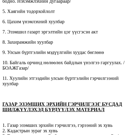
бодно. Нэхэмжлэхийн дугаараар/
5. Хаягийн тодорхойлолт
6. Цахим үнэмлэхний хуулбар
7. Эзэмшил газарт эргэлтийн цэг үүсгэсэн акт
8. Захирамжийн хуулбар
9. Улсын бүртгэлийн мэдүүлгийн хуудас бөглөнө
10. Байгаль орчинд нөлөөлөх байдлын үнэлгээ гаргуулах. /
БОАЖГазар/
11. Хуулийн этгээдийн улсын бүртгэлийн гэрчилгээний
хуулбар
ГАЗАР ЭЗЭМШИХ ЭРХИЙН ГЭРЧИЛГЭЭГ БУСДАД
ШИЛЖҮҮЛЭХЭД БҮРДҮҮЛЭХ МАТЕРИАЛ
1. Газар эзэмших эрхийн гэрчилгээ, гэрээний эх хувь
2. Кадастрын зураг эх хувь