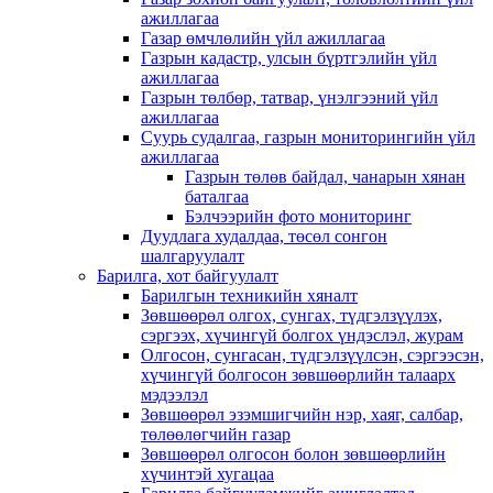
ажиллагаа
Газар өмчлөлийн үйл ажиллагаа
Газрын кадастр, улсын бүртгэлийн үйл
ажиллагаа
Газрын төлбөр, татвар, үнэлгээний үйл
ажиллагаа
Суурь судалгаа, газрын мониторингийн үйл
ажиллагаа
Газрын төлөв байдал, чанарын хянан
баталгаа
Бэлчээрийн фото мониторинг
Дуудлага худалдаа, төсөл сонгон
шалгаруулалт
Барилга, хот байгуулалт
Барилгын техникийн хяналт
Зөвшөөрөл олгох, сунгах, түдгэлзүүлэх,
сэргээх, хүчингүй болгох үндэслэл, журам
Олгосон, сунгасан, түдгэлзүүлсэн, сэргээсэн,
хүчингүй болгосон зөвшөөрлийн талаарх
мэдээлэл
Зөвшөөрөл эзэмшигчийн нэр, хаяг, салбар,
төлөөлөгчийн газар
Зөвшөөрөл олгосон болон зөвшөөрлийн
хүчинтэй хугацаа