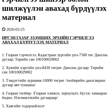
шилжүүлэн авахад бүрдүүлэх
материал
2020-03-25
ИРГЭН ГАЗАР ЭЗЭМШИХ ЭРХИЙН ГЭРЧИЛГЭЭ
АВАХАД БҮРДҮҮЛЭХ МАТЕРИАЛ
1. Газрын гэрчилгээ, Кадастрын зургийн үнэ-7500 төг Дансны
дугаар: Төрийн сан 100100029002
2. Хувийн хэргийн үнэ-8430 төгрөг Дансны дугаар: Төрийн
сан 100100029002
3. Тэмдэгтийн хураамж-10000 төгрөг /төлбөрийн даалгаврын
дугаар авч тушаана/
4. Газрын төлбөр- /Газрын хэмжээ, зориулалт, бүсээс хамааран
бодно. Нэхэмжлэхийн дугаараар/
5. Хаягийн тодорхойлолт