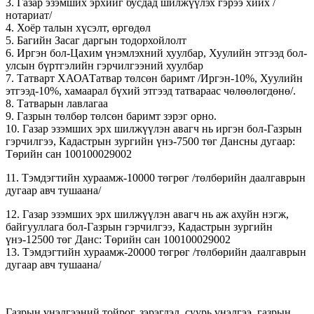
3. Газар эзэмших эрхийг бусдад шилжүүлэх гэрээ хийх /
нотариат/
4. Хоёр талын хүсэлт, өргөдөл
5. Багийн Засаг даргын тодорхойлолт
6. Иргэн бол-Цахим үнэмлэхний хуулбар, Хуулийн этгээд бол-
улсын бүртгэлийн гэрчилгээний хуулбар
7. Татварт ХАОАТатвар төлсөн баримт /Иргэн-10%, Хуулийн
этгээд-10%, хамаарал бүхий этгээд татвараас чөлөөлөгдөнө/.
8. Татварын лавлагаа
9. Газрын төлбөр төлсөн баримт зэрэг орно.
10. Газар эзэмших эрх шилжүүлэн авагч нь иргэн бол-Газрын
гэрчилгээ, Кадастрын зургийн үнэ-7500 төг Дансны дугаар:
Төрийн сан 100100029002
11. Тэмдэгтийн хураамж-10000 төгрөг /төлбөрийн даалгаврын
дугаар авч тушаана/
12. Газар эзэмших эрх шилжүүлэн авагч нь аж ахуйн нэгж,
байгууллага бол-Газрын гэрчилгээ, Кадастрын зургийн
үнэ-12500 төг Данс: Төрийн сан 100100029002
13. Тэмдэгтийн хураамж-20000 төгрөг /төлбөрийн даалгаврын
дугаар авч тушаана/
Газрын үнэлгээний тойрог, зэрэглэл, суурь үнэлгээ, газрын