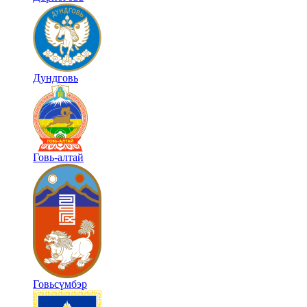
Дундговь
Говь-алтай
Говьсүмбэр