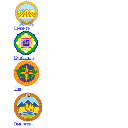
Сэлэнгэ
Сүхбаатар
Төв
Өмнөговь