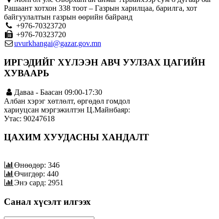
Рашаант хотхон 338 тоот – Газрын харилцаа, барилга, хот
байгуулалтын газрын өөрийн байранд
+976-70323720
+976-70323720
uvurkhangai@gazar.gov.mn
ИРГЭДИЙГ ХҮЛЭЭН АВЧ УУЛЗАХ ЦАГИЙН
ХУВААРЬ
Даваа - Баасан 09:00-17:30
Албан хэрэг хөтлөлт, өргөдөл гомдол
хариуцсан мэргэжилтэн Ц.Майнбаяр:
Утас: 90247618
ЦАХИМ ХУУДАСНЫ ХАНДАЛТ
Өнөөдөр: 346
Өчигдөр: 440
Энэ сард: 2951
Санал хүсэлт илгээх