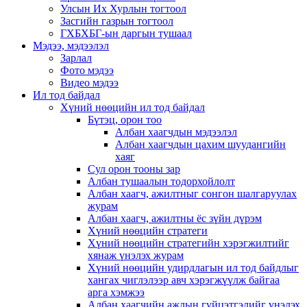
Улсын Их Хурлын тогтоол
Засгийн газрын тогтоол
ГХБХБГ-ын даргын тушаал
Мэдээ, мэдээлэл
Зарлал
Фото мэдээ
Видео мэдээ
Ил тод байдал
Хүний нөөцийн ил тод байдал
Бүтэц, орон тоо
Албан хаагчдын мэдээлэл
Албан хаагчдын цахим шуудангийн
хаяг
Сул орон тооны зар
Албан тушаалын тодорхойлолт
Албан хаагч, ажилтныг сонгон шалгаруулах
журам
Албан хаагч, ажилтны ёс зүйн дүрэм
Хүний нөөцийн стратеги
Хүний нөөцийн стратегийн хэрэгжилтийг
хянаж үнэлэх журам
Хүний нөөцийн удирдлагын ил тод байдлыг
хангах чиглэлээр авч хэрэгжүүлж байгаа
арга хэмжээ
Албан хаагчийн ажлын гүйцэтгэлийг үнэлэх