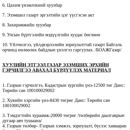
6. Цахим үнэмлэхний хуулбар
7. Эзэмшил газарт эргэлтийн цэг үүсгэсэн акт
8. Захирамжийн хуулбар
9. Улсын бүртгэлийн мэдүүлгийн хуудас бөглөнө
10. Үйлчилгээ, үйлдвэрлэлийн зориулалттай газарт Байгаль
орчинд нөлөөлөх байдлын үнэлгээ гаргуулах. /БОАЖГазар/
ХУУЛИЙН ЭТГЭЭД ГАЗАР ЭЗЭМШИХ ЭРХИЙН
ГЭРЧИЛГЭЭ АВАХАД БҮРДҮҮЛЭХ МАТЕРИАЛ
1. Газрын гэрчилгээ, Кадастрын зургийн үнэ-12500 төг Данс:
Төрийн сан 100100029002
2. Хувийн хэргийн үнэ-8430 төгрөг Данс: Төрийн сан
100100029002
3. Тэмдэгтийн хураамж-20000 төгрөг /төлбөрийн даалгаврын
дугаар авч тушаана/
4. Газрын төлбөр- /Газрын хэмжээ, зориулалт, бүсээс хамааран