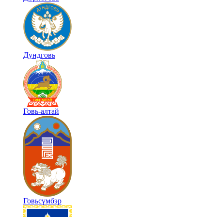
Дундговь
Говь-алтай
Говьсүмбэр