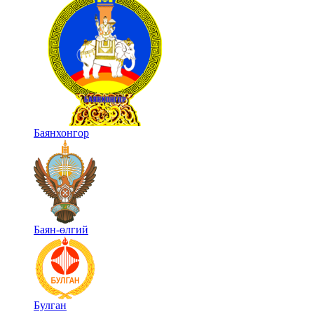
Баянхонгор
Баян-өлгий
Булган