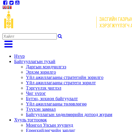
Нүүр
Байгууллагын тухай
Даргын мэндчилгээ
Эрхэм зорилго
Үйл ажиллагааны стратегийн зорилго
Үйл ажиллагааны стратеги зорилт
Тэргүүлэх чиглэл
Чиг үүрэг
Бүтэц, зохион байгуулалт
Үйл ажиллагааны төлөвлөгөө
Түүхэн замнал
Байгууллагын хөдөлмөрийн дотоод журам
Хууль тогтоомж
Монгол Улсын хуулиуд
Ерөнхийлөгчийн зарлиг