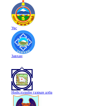
Увс
Завхан
Нийслэлийн газрын алба