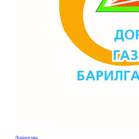
Дорноговь