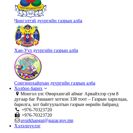
Чингэлтэй дүүргийн газрын алба
Хан-Уул дүүргийн газрын алба
Сонгинохайрхан дүүргийн газрын алба
Холбоо барих
Монгол улс Өвөрхангай аймаг Арвайхээр сум 8
дугаар баг Рашаант хотхон 338 тоот – Газрын харилцаа,
барилга, хот байгуулалтын газрын өөрийн байранд
+976-70323720
+976-70323720
uvurkhangai@gazar.gov.mn
Хэлэлцүүлэг