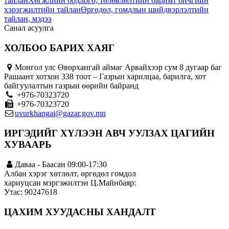
тайлан
Хөгжлийн бодлого, төлөвлөлтийн баримт бичгийн
хэрэгжилтийн тайлан
Өргөдөл, гомдлын шийдвэрлэлтийн
тайлан, мэдээ
Санал асуулга
ХОЛБОО БАРИХ ХАЯГ
Монгол улс Өвөрхангай аймаг Арвайхээр сум 8 дугаар баг
Рашаант хотхон 338 тоот – Газрын харилцаа, барилга, хот
байгуулалтын газрын өөрийн байранд
+976-70323720
+976-70323720
uvurkhangai@gazar.gov.mn
ИРГЭДИЙГ ХҮЛЭЭН АВЧ УУЛЗАХ ЦАГИЙН
ХУВААРЬ
Даваа - Баасан 09:00-17:30
Албан хэрэг хөтлөлт, өргөдөл гомдол
хариуцсан мэргэжилтэн Ц.Майнбаяр:
Утас: 90247618
ЦАХИМ ХУУДАСНЫ ХАНДАЛТ