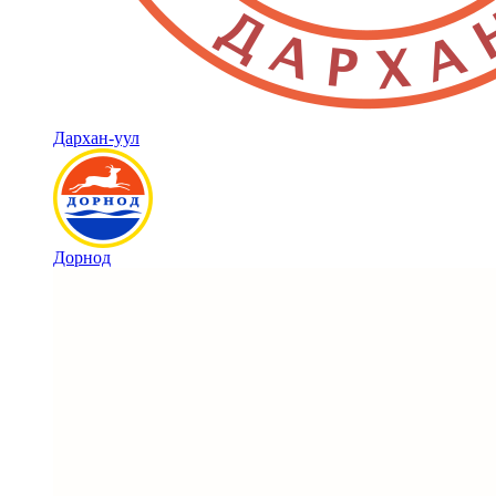
Дархан-уул
Дорнод