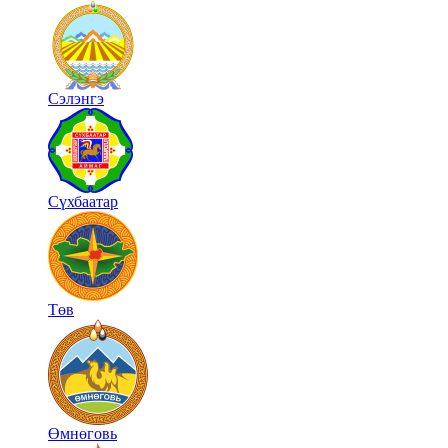
Сэлэнгэ
Сүхбаатар
Төв
Өмнөговь