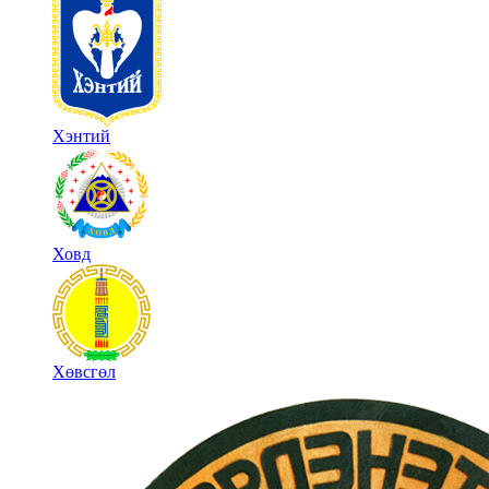
Хэнтий
Ховд
Хөвсгөл