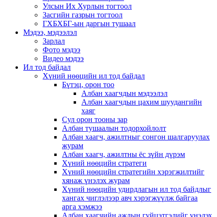
Улсын Их Хурлын тогтоол
Засгийн газрын тогтоол
ГХБХБГ-ын даргын тушаал
Мэдээ, мэдээлэл
Зарлал
Фото мэдээ
Видео мэдээ
Ил тод байдал
Хүний нөөцийн ил тод байдал
Бүтэц, орон тоо
Албан хаагчдын мэдээлэл
Албан хаагчдын цахим шуудангийн
хаяг
Сул орон тооны зар
Албан тушаалын тодорхойлолт
Албан хаагч, ажилтныг сонгон шалгаруулах
журам
Албан хаагч, ажилтны ёс зүйн дүрэм
Хүний нөөцийн стратеги
Хүний нөөцийн стратегийн хэрэгжилтийг
хянаж үнэлэх журам
Хүний нөөцийн удирдлагын ил тод байдлыг
хангах чиглэлээр авч хэрэгжүүлж байгаа
арга хэмжээ
Албан хаагчийн ажлын гүйцэтгэлийг үнэлэх