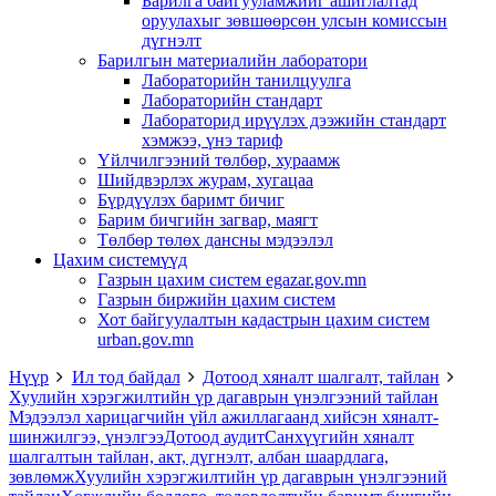
Барилга байгууламжийг ашиглалтад
оруулахыг зөвшөөрсөн улсын комиссын
дүгнэлт
Барилгын материалийн лаборатори
Лабораторийн танилцуулга
Лабораторийн стандарт
Лабораторид ирүүлэх дээжийн стандарт
хэмжээ, үнэ тариф
Үйлчилгээний төлбөр, хураамж
Шийдвэрлэх журам, хугацаа
Бүрдүүлэх баримт бичиг
Барим бичгийн загвар, маягт
Төлбөр төлөх дансны мэдээлэл
Цахим системүүд
Газрын цахим систем egazar.gov.mn
Газрын биржийн цахим систем
Хот байгуулалтын кадастрын цахим систем
urban.gov.mn
Нүүр
Ил тод байдал
Дотоод хяналт шалгалт, тайлан
Хуулийн хэрэгжилтийн үр дагаврын үнэлгээний тайлан
Мэдээлэл харицагчийн үйл ажиллагаанд хийсэн хяналт-
шинжилгээ, үнэлгээ
Дотоод аудит
Санхүүгийн хяналт
шалгалтын тайлан, акт, дүгнэлт, албан шаардлага,
зөвлөмж
Хуулийн хэрэгжилтийн үр дагаврын үнэлгээний