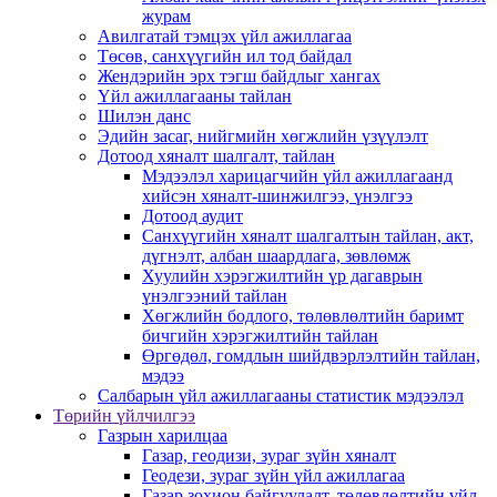
журам
Авилгатай тэмцэх үйл ажиллагаа
Төсөв, санхүүгийн ил тод байдал
Жендэрийн эрх тэгш байдлыг хангах
Үйл ажиллагааны тайлан
Шилэн данс
Эдийн засаг, нийгмийн хөгжлийн үзүүлэлт
Дотоод хяналт шалгалт, тайлан
Мэдээлэл харицагчийн үйл ажиллагаанд
хийсэн хяналт-шинжилгээ, үнэлгээ
Дотоод аудит
Санхүүгийн хяналт шалгалтын тайлан, акт,
дүгнэлт, албан шаардлага, зөвлөмж
Хуулийн хэрэгжилтийн үр дагаврын
үнэлгээний тайлан
Хөгжлийн бодлого, төлөвлөлтийн баримт
бичгийн хэрэгжилтийн тайлан
Өргөдөл, гомдлын шийдвэрлэлтийн тайлан,
мэдээ
Салбарын үйл ажиллагааны статистик мэдээлэл
Төрийн үйлчилгээ
Газрын харилцаа
Газар, геодизи, зураг зүйн хяналт
Геодези, зураг зүйн үйл ажиллагаа
Газар зохион байгуулалт, төлөвлөлтийн үйл