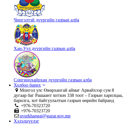
Чингэлтэй дүүргийн газрын алба
Хан-Уул дүүргийн газрын алба
Сонгинохайрхан дүүргийн газрын алба
Холбоо барих
Монгол улс Өвөрхангай аймаг Арвайхээр сум 8
дугаар баг Рашаант хотхон 338 тоот – Газрын харилцаа,
барилга, хот байгуулалтын газрын өөрийн байранд
+976-70323720
+976-70323720
uvurkhangai@gazar.gov.mn
Хэлэлцүүлэг