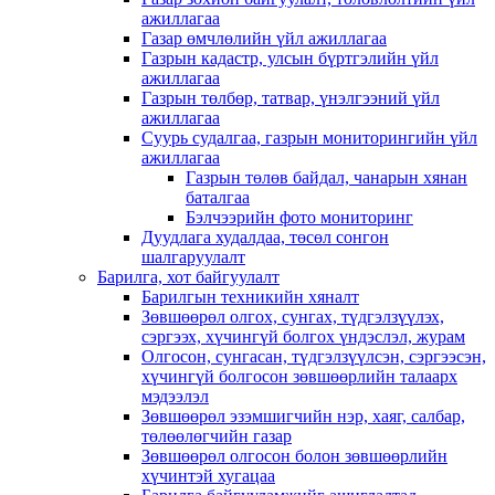
ажиллагаа
Газар өмчлөлийн үйл ажиллагаа
Газрын кадастр, улсын бүртгэлийн үйл
ажиллагаа
Газрын төлбөр, татвар, үнэлгээний үйл
ажиллагаа
Суурь судалгаа, газрын мониторингийн үйл
ажиллагаа
Газрын төлөв байдал, чанарын хянан
баталгаа
Бэлчээрийн фото мониторинг
Дуудлага худалдаа, төсөл сонгон
шалгаруулалт
Барилга, хот байгуулалт
Барилгын техникийн хяналт
Зөвшөөрөл олгох, сунгах, түдгэлзүүлэх,
сэргээх, хүчингүй болгох үндэслэл, журам
Олгосон, сунгасан, түдгэлзүүлсэн, сэргээсэн,
хүчингүй болгосон зөвшөөрлийн талаарх
мэдээлэл
Зөвшөөрөл эзэмшигчийн нэр, хаяг, салбар,
төлөөлөгчийн газар
Зөвшөөрөл олгосон болон зөвшөөрлийн
хүчинтэй хугацаа