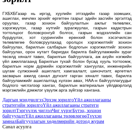
ГХБХБГазар нь иргэд, хуулийн этгээдийн газар эзэмших,
ашиглах, өмчлөх эрхийг өргөтгөн газрыг эдийн засгийн эргэлтэд
оруулах, газар зохион байгуулалтын ажлыг төлөвлөх,
хэрэгжүүлэх, газар нутгийг зурагжуулах, газрын кадастрын
тогтолцоог боловсронгуй болгох, газрын мэдээллийн сан
бүрдүүлэх, хот суурингийн ерөнхий болон хэсэгчилсэн
төлөвлөгөө боловсруулахад оролцох хэрэгжилтийг зохион
байгуулах, барилгын салбарын бодлогын хэрэгжилтийг зохион
байгуулах, орон нутагт баригдах барилга байгууламжийн зураг
төсөлд хяналт тавих, барилгын байгууллага, аж ахуйн нэгжийн
үйл ажиллагаанд Барилгын тухай болон бусад хууль тогтоомж,
барилгын норм дүрмийн хэрэгжилтийг хангуулах, инженерийн
шугам сүлжээний ашиглалт, хамгаалалт, шинэчлэлт, өргөтгөл
засварын ажилд санал дүгнэлт гарган хяналт тавих, барилга
байгууламжийг ашиглалтад хүлээн авах, НАА-н байгууллагуудыг
бодлого чиглэлээр хангах, барилгын материалын үйлдвэрлэлд
мэргэжлийн дэмжлэг үзүүлж арга зүйгээр хангана.
Даргын мэндчилгээ
Эрхэм зорилго
Үйл ажиллагааны
стратегийн зорилго
Үйл ажиллагааны стратеги
зорилт
Тэргүүлэх чиглэл
Чиг үүрэг
Бүтэц, зохион
байгуулалт
Үйл ажиллагааны төлөвлөгөө
Түүхэн
замнал
Байгууллагын хөдөлмөрийн дотоод журам
Санал асуулга