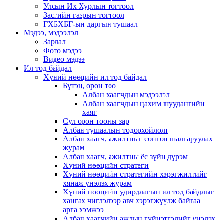
Улсын Их Хурлын тогтоол
Засгийн газрын тогтоол
ГХБХБГ-ын даргын тушаал
Мэдээ, мэдээлэл
Зарлал
Фото мэдээ
Видео мэдээ
Ил тод байдал
Хүний нөөцийн ил тод байдал
Бүтэц, орон тоо
Албан хаагчдын мэдээлэл
Албан хаагчдын цахим шуудангийн
хаяг
Сул орон тооны зар
Албан тушаалын тодорхойлолт
Албан хаагч, ажилтныг сонгон шалгаруулах
журам
Албан хаагч, ажилтны ёс зүйн дүрэм
Хүний нөөцийн стратеги
Хүний нөөцийн стратегийн хэрэгжилтийг
хянаж үнэлэх журам
Хүний нөөцийн удирдлагын ил тод байдлыг
хангах чиглэлээр авч хэрэгжүүлж байгаа
арга хэмжээ
Албан хаагчийн ажлын гүйцэтгэлийг үнэлэх