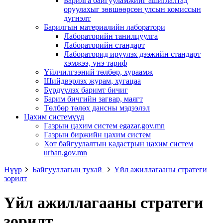
Барилга байгууламжийг ашиглалтад
оруулахыг зөвшөөрсөн улсын комиссын
дүгнэлт
Барилгын материалийн лаборатори
Лабораторийн танилцуулга
Лабораторийн стандарт
Лабораторид ирүүлэх дээжийн стандарт
хэмжээ, үнэ тариф
Үйлчилгээний төлбөр, хураамж
Шийдвэрлэх журам, хугацаа
Бүрдүүлэх баримт бичиг
Барим бичгийн загвар, маягт
Төлбөр төлөх дансны мэдээлэл
Цахим системүүд
Газрын цахим систем egazar.gov.mn
Газрын биржийн цахим систем
Хот байгуулалтын кадастрын цахим систем
urban.gov.mn
Нүүр
Байгууллагын тухай
Үйл ажиллагааны стратеги
зорилт
Үйл ажиллагааны стратеги
зорилт