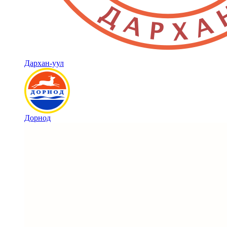
Дархан-уул
Дорнод