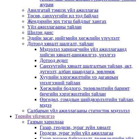
журам
Авилгатай тэмцэх үйл ажиллагаа
Төсөв, санхүүгийн ил тод байдал
Жендэрийн эрх тэгш байдлыг хангах
Үйл ажиллагааны тайлан
Шилэн данс
Эдийн засаг, нийгмийн хөгжлийн үзүүлэлт
Дотоод хяналт шалгалт, тайлан
Мэдээлэл харицагчийн үйл ажиллагаанд
хийсэн хяналт-шинжилгээ, үнэлгээ
Дотоод аудит
Санхүүгийн хяналт шалгалтын тайлан, акт,
дүгнэлт, албан шаардлага, зөвлөмж
Хуулийн хэрэгжилтийн үр дагаврын
үнэлгээний тайлан
Хөгжлийн бодлого, төлөвлөлтийн баримт
бичгийн хэрэгжилтийн тайлан
Өргөдөл, гомдлын шийдвэрлэлтийн тайлан,
мэдээ
Салбарын үйл ажиллагааны статистик мэдээлэл
Төрийн үйлчилгээ
Газрын харилцаа
Газар, геодизи, зураг зүйн хяналт
Геодези, зураг зүйн үйл ажиллагаа
Газар зохион байгуулалт, төлөвлөлтийн үйл