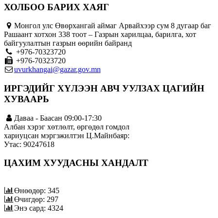
ХОЛБОО БАРИХ ХАЯГ
Монгол улс Өвөрхангай аймаг Арвайхээр сум 8 дугаар баг
Рашаант хотхон 338 тоот – Газрын харилцаа, барилга, хот
байгуулалтын газрын өөрийн байранд
+976-70323720
+976-70323720
uvurkhangai@gazar.gov.mn
ИРГЭДИЙГ ХҮЛЭЭН АВЧ УУЛЗАХ ЦАГИЙН
ХУВААРЬ
Даваа - Баасан 09:00-17:30
Албан хэрэг хөтлөлт, өргөдөл гомдол
хариуцсан мэргэжилтэн Ц.Майнбаяр:
Утас: 90247618
ЦАХИМ ХУУДАСНЫ ХАНДАЛТ
Өнөөдөр: 345
Өчигдөр: 297
Энэ сард: 4324