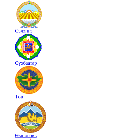
Сэлэнгэ
Сүхбаатар
Төв
Өмнөговь