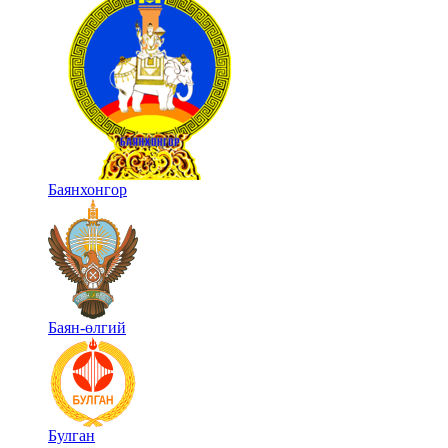
Баянхонгор
Баян-өлгий
Булган