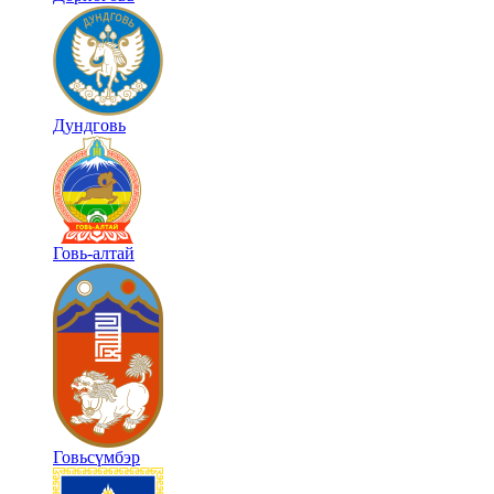
Дундговь
Говь-алтай
Говьсүмбэр