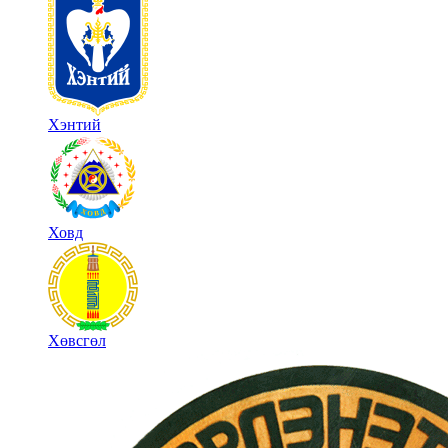
Хэнтий
Ховд
Хөвсгөл