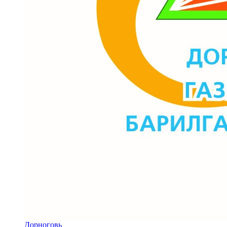
Дорноговь