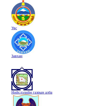
Увс
Завхан
Нийслэлийн газрын алба