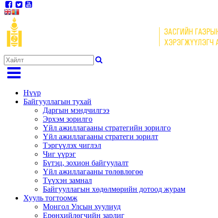
Нүүр
Байгууллагын тухай
Даргын мэндчилгээ
Эрхэм зорилго
Үйл ажиллагааны стратегийн зорилго
Үйл ажиллагааны стратеги зорилт
Тэргүүлэх чиглэл
Чиг үүрэг
Бүтэц, зохион байгуулалт
Үйл ажиллагааны төлөвлөгөө
Түүхэн замнал
Байгууллагын хөдөлмөрийн дотоод журам
Хууль тогтоомж
Монгол Улсын хуулиуд
Ерөнхийлөгчийн зарлиг