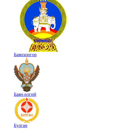
Баянхонгор
Баян-өлгий
Булган