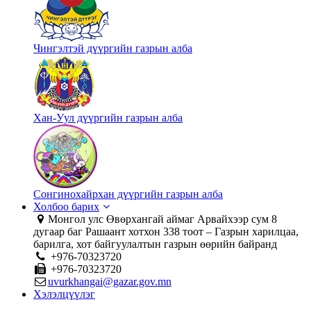
Чингэлтэй дүүргийн газрын алба
Хан-Уул дүүргийн газрын алба
Сонгинохайрхан дүүргийн газрын алба
Холбоо барих
Монгол улс Өвөрхангай аймаг Арвайхээр сум 8
дугаар баг Рашаант хотхон 338 тоот – Газрын харилцаа,
барилга, хот байгуулалтын газрын өөрийн байранд
+976-70323720
+976-70323720
uvurkhangai@gazar.gov.mn
Хэлэлцүүлэг