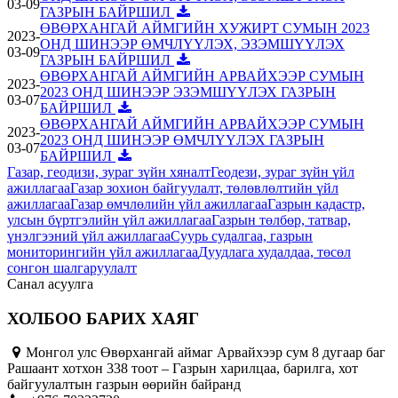
03-09
ГАЗРЫН БАЙРШИЛ
ӨВӨРХАНГАЙ АЙМГИЙН ХУЖИРТ СУМЫН 2023
2023-
ОНД ШИНЭЭР ӨМЧЛҮҮЛЭХ, ЭЗЭМШҮҮЛЭХ
03-09
ГАЗРЫН БАЙРШИЛ
ӨВӨРХАНГАЙ АЙМГИЙН АРВАЙХЭЭР СУМЫН
2023-
2023 ОНД ШИНЭЭР ЭЗЭМШҮҮЛЭХ ГАЗРЫН
03-07
БАЙРШИЛ
ӨВӨРХАНГАЙ АЙМГИЙН АРВАЙХЭЭР СУМЫН
2023-
2023 ОНД ШИНЭЭР ӨМЧЛҮҮЛЭХ ГАЗРЫН
03-07
БАЙРШИЛ
Газар, геодизи, зураг зүйн хяналт
Геодези, зураг зүйн үйл
ажиллагаа
Газар зохион байгуулалт, төлөвлөлтийн үйл
ажиллагаа
Газар өмчлөлийн үйл ажиллагаа
Газрын кадастр,
улсын бүртгэлийн үйл ажиллагаа
Газрын төлбөр, татвар,
үнэлгээний үйл ажиллагаа
Суурь судалгаа, газрын
мониторингийн үйл ажиллагаа
Дуудлага худалдаа, төсөл
сонгон шалгаруулалт
Санал асуулга
ХОЛБОО БАРИХ ХАЯГ
Монгол улс Өвөрхангай аймаг Арвайхээр сум 8 дугаар баг
Рашаант хотхон 338 тоот – Газрын харилцаа, барилга, хот
байгуулалтын газрын өөрийн байранд