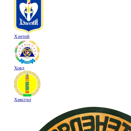
Хэнтий
Ховд
Хөвсгөл