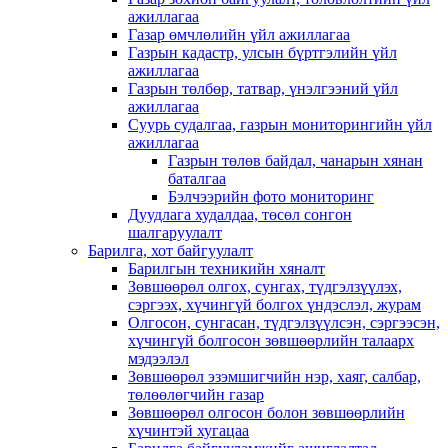
ажиллагаа
Газар өмчлөлийн үйл ажиллагаа
Газрын кадастр, улсын бүртгэлийн үйл
ажиллагаа
Газрын төлбөр, татвар, үнэлгээний үйл
ажиллагаа
Суурь судалгаа, газрын мониторингийн үйл
ажиллагаа
Газрын төлөв байдал, чанарын хянан
баталгаа
Бэлчээрийн фото мониторинг
Дуудлага худалдаа, төсөл сонгон
шалгаруулалт
Барилга, хот байгуулалт
Барилгын техникийн хяналт
Зөвшөөрөл олгох, сунгах, түдгэлзүүлэх,
сэргээх, хүчингүй болгох үндэслэл, журам
Олгосон, сунгасан, түдгэлзүүлсэн, сэргээсэн,
хүчингүй болгосон зөвшөөрлийн талаарх
мэдээлэл
Зөвшөөрөл эзэмшигчийн нэр, хаяг, салбар,
төлөөлөгчийн газар
Зөвшөөрөл олгосон болон зөвшөөрлийн
хүчинтэй хугацаа