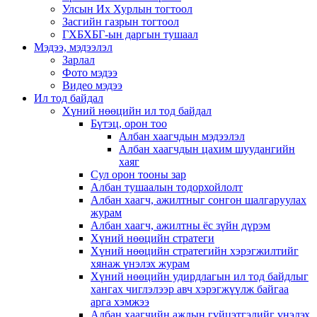
Улсын Их Хурлын тогтоол
Засгийн газрын тогтоол
ГХБХБГ-ын даргын тушаал
Мэдээ, мэдээлэл
Зарлал
Фото мэдээ
Видео мэдээ
Ил тод байдал
Хүний нөөцийн ил тод байдал
Бүтэц, орон тоо
Албан хаагчдын мэдээлэл
Албан хаагчдын цахим шуудангийн
хаяг
Сул орон тооны зар
Албан тушаалын тодорхойлолт
Албан хаагч, ажилтныг сонгон шалгаруулах
журам
Албан хаагч, ажилтны ёс зүйн дүрэм
Хүний нөөцийн стратеги
Хүний нөөцийн стратегийн хэрэгжилтийг
хянаж үнэлэх журам
Хүний нөөцийн удирдлагын ил тод байдлыг
хангах чиглэлээр авч хэрэгжүүлж байгаа
арга хэмжээ
Албан хаагчийн ажлын гүйцэтгэлийг үнэлэх