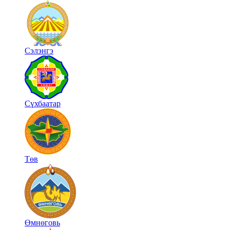
Сэлэнгэ
Сүхбаатар
Төв
Өмнөговь