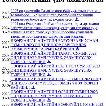
2025 онд аймгийн Газар зохион байгуулалтын ерөнхий
2025-
төлөвлөгөө, 15 сумын нутаг дэвсгэрийн хөгжлийн
06-30
төлөвлөгөө боловсруулах ажлын хэсэг
2024 онд Өвөрхангай аймгийн хэмжээнд газар зохион
2024-
байгуулалтын төлөвлөгөөнд тусгагдсан гэр орон сууц
05-21
хашааны газар, төмс, хүнсний ногооны усалгаатай
тариалан зориулалтаар олгох газрын мэдээлэл
ӨВӨРХАНГАЙ АЙМГИЙН БАРУУНБАЯН-УЛААН
2023-
СУМЫН 2023 ОНД ШИНЭЭР ӨМЧЛҮҮЛЭХ,
03-09
ЭЗЭМШҮҮЛЭХ ГАЗРЫН БАЙРШИЛ
ӨВӨРХАНГАЙ АЙМГИЙН ТАРАГТ СУМЫН 2023
2023-
ОНД ШИНЭЭР ӨМЧЛҮҮЛЭХ, ЭЗЭМШҮҮЛЭХ
03-09
ГАЗРЫН БАЙРШИЛ
ӨВӨРХАНГАЙ АЙМГИЙН БАЯНГОЛ СУМЫН 2023
2023-
ОНД ШИНЭЭР ӨМЧЛҮҮЛЭХ, ЭЗЭМШҮҮЛЭХ
03-09
ГАЗРЫН БАЙРШИЛ
ӨВӨРХАНГАЙ АЙМГИЙН БОГД СУМЫН 2023 ОНД
2023-
ШИНЭЭР ӨМЧЛҮҮЛЭХ, ЭЗЭМШҮҮЛЭХ ГАЗРЫН
03-09
БАЙРШИЛ
ӨВӨРХАНГАЙ АЙМГИЙН ӨЛЗИЙТ СУМЫН 2023
2023-
ОНД ШИНЭЭР ӨМЧЛҮҮЛЭХ, ЭЗЭМШҮҮЛЭХ
03-09
ГАЗРЫН БАЙРШИЛ
ӨВӨРХАНГАЙ АЙМГИЙН ЕСӨНЗҮЙЛ СУМЫН 2023