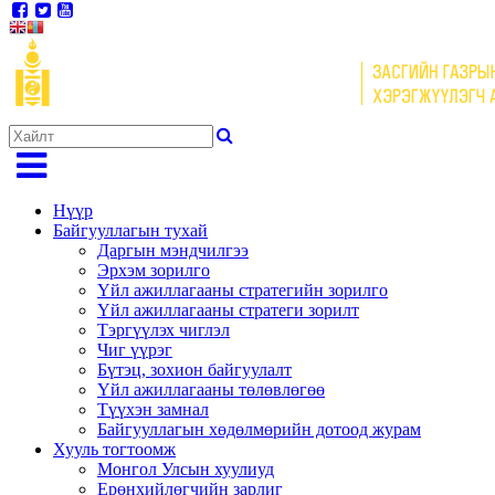
Нүүр
Байгууллагын тухай
Даргын мэндчилгээ
Эрхэм зорилго
Үйл ажиллагааны стратегийн зорилго
Үйл ажиллагааны стратеги зорилт
Тэргүүлэх чиглэл
Чиг үүрэг
Бүтэц, зохион байгуулалт
Үйл ажиллагааны төлөвлөгөө
Түүхэн замнал
Байгууллагын хөдөлмөрийн дотоод журам
Хууль тогтоомж
Монгол Улсын хуулиуд
Ерөнхийлөгчийн зарлиг