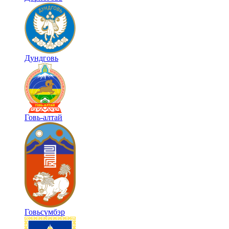
Дундговь
Говь-алтай
Говьсүмбэр