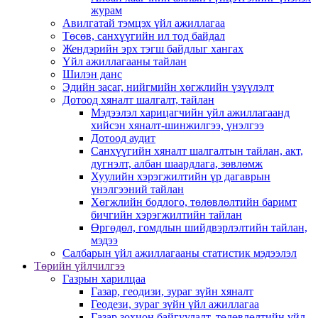
журам
Авилгатай тэмцэх үйл ажиллагаа
Төсөв, санхүүгийн ил тод байдал
Жендэрийн эрх тэгш байдлыг хангах
Үйл ажиллагааны тайлан
Шилэн данс
Эдийн засаг, нийгмийн хөгжлийн үзүүлэлт
Дотоод хяналт шалгалт, тайлан
Мэдээлэл харицагчийн үйл ажиллагаанд
хийсэн хяналт-шинжилгээ, үнэлгээ
Дотоод аудит
Санхүүгийн хяналт шалгалтын тайлан, акт,
дүгнэлт, албан шаардлага, зөвлөмж
Хуулийн хэрэгжилтийн үр дагаврын
үнэлгээний тайлан
Хөгжлийн бодлого, төлөвлөлтийн баримт
бичгийн хэрэгжилтийн тайлан
Өргөдөл, гомдлын шийдвэрлэлтийн тайлан,
мэдээ
Салбарын үйл ажиллагааны статистик мэдээлэл
Төрийн үйлчилгээ
Газрын харилцаа
Газар, геодизи, зураг зүйн хяналт
Геодези, зураг зүйн үйл ажиллагаа
Газар зохион байгуулалт, төлөвлөлтийн үйл