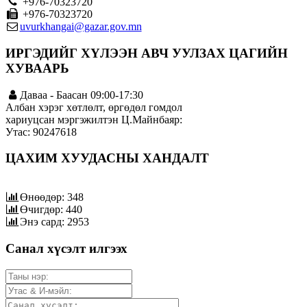
+976-70323720
+976-70323720
uvurkhangai@gazar.gov.mn
ИРГЭДИЙГ ХҮЛЭЭН АВЧ УУЛЗАХ ЦАГИЙН
ХУВААРЬ
Даваа - Баасан 09:00-17:30
Албан хэрэг хөтлөлт, өргөдөл гомдол
хариуцсан мэргэжилтэн Ц.Майнбаяр:
Утас: 90247618
ЦАХИМ ХУУДАСНЫ ХАНДАЛТ
Өнөөдөр: 348
Өчигдөр: 440
Энэ сард: 2953
Санал хүсэлт илгээх