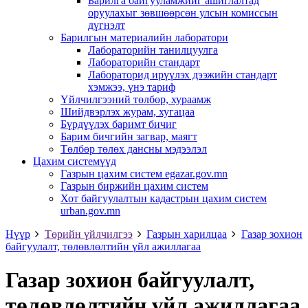
Барилга байгууламжийг ашиглалтад
оруулахыг зөвшөөрсөн улсын комиссын
дүгнэлт
Барилгын материалийн лаборатори
Лабораторийн танилцуулга
Лабораторийн стандарт
Лабораторид ирүүлэх дээжийн стандарт
хэмжээ, үнэ тариф
Үйлчилгээний төлбөр, хураамж
Шийдвэрлэх журам, хугацаа
Бүрдүүлэх баримт бичиг
Барим бичгийн загвар, маягт
Төлбөр төлөх дансны мэдээлэл
Цахим системүүд
Газрын цахим систем egazar.gov.mn
Газрын биржийн цахим систем
Хот байгуулалтын кадастрын цахим систем
urban.gov.mn
Нүүр
Төрийн үйлчилгээ
Газрын харилцаа
Газар зохион
байгуулалт, төлөвлөлтийн үйл ажиллагаа
Газар зохион байгуулалт,
төлөвлөлтийн үйл ажиллагаа