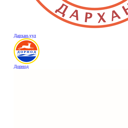
Дархан-уул
Дорнод