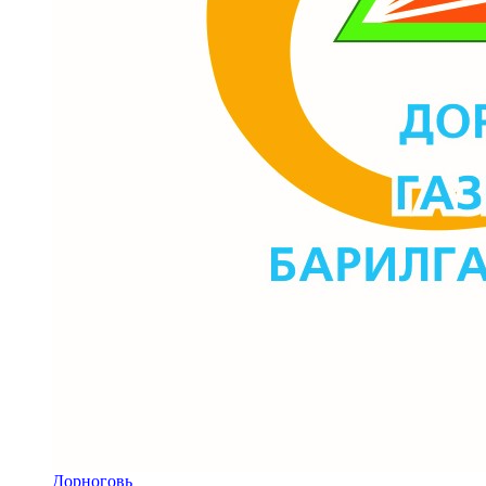
Дорноговь