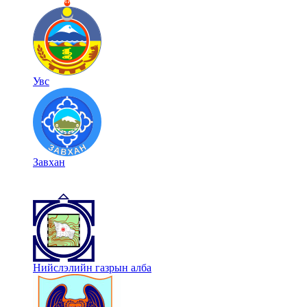
Увс
Завхан
Нийслэлийн газрын алба