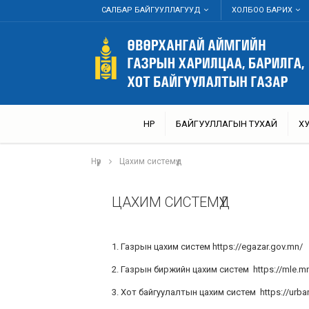
САЛБАР БАЙГУУЛЛАГУУД
ХОЛБОО БАРИХ
НҮҮР
БАЙГУУЛЛАГЫН ТУХАЙ
Х
Нүүр
Цахим системүүд
ЦАХИМ СИСТЕМҮҮД
1. Газрын цахим систем https://egazar.gov.mn/
2. Газрын биржийн цахим систем https://mle.
3. Хот байгуулалтын цахим систем https://urba