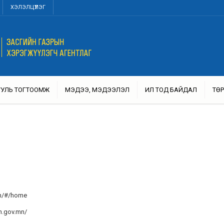
ХЭЛЭЛЦҮҮЛЭГ
УУЛЬ ТОГТООМЖ
МЭДЭЭ, МЭДЭЭЛЭЛ
ИЛ ТОД БАЙДАЛ
ТӨР
mn/#/home
n.gov.mn/