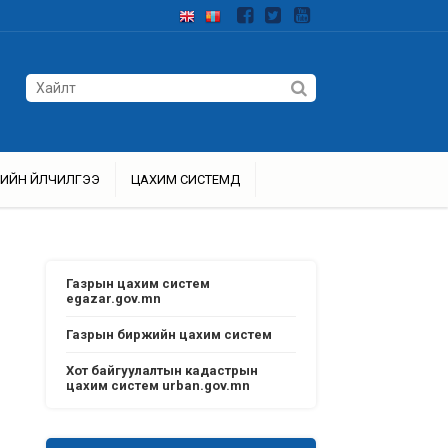
ИЙН ҮЙЛЧИЛГЭЭ
ЦАХИМ СИСТЕМҮҮД
Газрын цахим систем
egazar.gov.mn
Газрын биржийн цахим систем
Хот байгуулалтын кадастрын
цахим систем urban.gov.mn