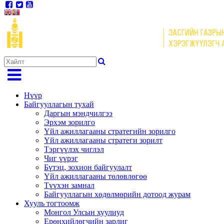
Нүүр
Байгууллагын тухай
Даргын мэндчилгээ
Эрхэм зорилго
Үйл ажиллагааны стратегийн зорилго
Үйл ажиллагааны стратеги зорилт
Тэргүүлэх чиглэл
Чиг үүрэг
Бүтэц, зохион байгуулалт
Үйл ажиллагааны төлөвлөгөө
Түүхэн замнал
Байгууллагын хөдөлмөрийн дотоод журам
Хууль тогтоомж
Монгол Улсын хуулиуд
Ерөнхийлөгчийн зарлиг