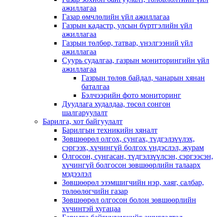
ажиллагаа
Газар өмчлөлийн үйл ажиллагаа
Газрын кадастр, улсын бүртгэлийн үйл
ажиллагаа
Газрын төлбөр, татвар, үнэлгээний үйл
ажиллагаа
Суурь судалгаа, газрын мониторингийн үйл
ажиллагаа
Газрын төлөв байдал, чанарын хянан
баталгаа
Бэлчээрийн фото мониторинг
Дуудлага худалдаа, төсөл сонгон
шалгаруулалт
Барилга, хот байгуулалт
Барилгын техникийн хяналт
Зөвшөөрөл олгох, сунгах, түдгэлзүүлэх,
сэргээх, хүчингүй болгох үндэслэл, журам
Олгосон, сунгасан, түдгэлзүүлсэн, сэргээсэн,
хүчингүй болгосон зөвшөөрлийн талаарх
мэдээлэл
Зөвшөөрөл эзэмшигчийн нэр, хаяг, салбар,
төлөөлөгчийн газар
Зөвшөөрөл олгосон болон зөвшөөрлийн
хүчинтэй хугацаа