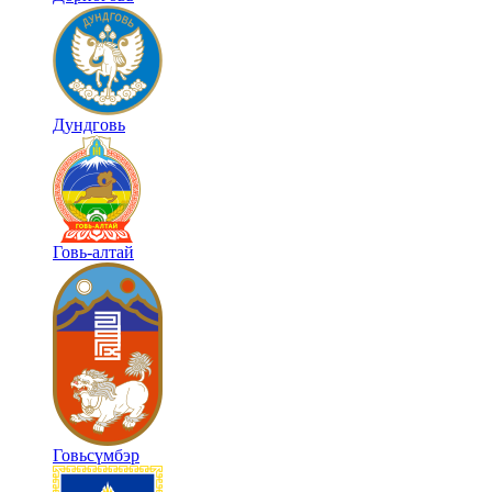
Дундговь
Говь-алтай
Говьсүмбэр