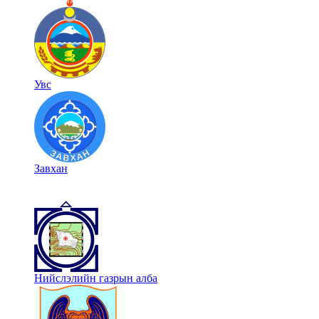
Увс
Завхан
Нийслэлийн газрын алба