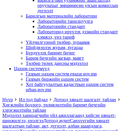
Барилга байгууламжийг ашиглалтад
оруулахыг зөвшөөрсөн улсын комиссын
дүгнэлт
Барилгын материалийн лаборатори
Лабораторийн танилцуулга
Лабораторийн стандарт
Лабораторид ирүүлэх дээжийн стандарт
хэмжээ, үнэ тариф
Үйлчилгээний төлбөр, хураамж
Шийдвэрлэх журам, хугацаа
Бүрдүүлэх баримт бичиг
Барим бичгийн загвар, маягт
Төлбөр төлөх дансны мэдээлэл
Цахим системүүд
Газрын цахим систем egazar.gov.mn
Газрын биржийн цахим систем
Хот байгуулалтын кадастрын цахим систем
urban.gov.mn
Нүүр
Ил тод байдал
Дотоод хяналт шалгалт, тайлан
Хөгжлийн бодлого, төлөвлөлтийн баримт бичгийн
хэрэгжилтийн тайлан
Мэдээлэл харицагчийн үйл ажиллагаанд хийсэн хяналт-
шинжилгээ, үнэлгээ
Дотоод аудит
Санхүүгийн хяналт
шалгалтын тайлан, акт, дүгнэлт, албан шаардлага,