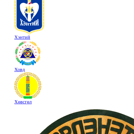
Хэнтий
Ховд
Хөвсгөл