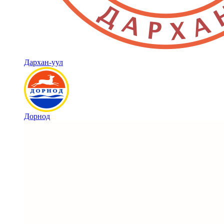
Дархан-уул
Дорнод