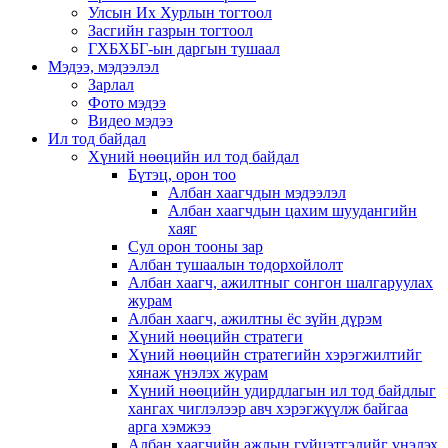
Улсын Их Хурлын тогтоол
Засгийн газрын тогтоол
ГХБХБГ-ын даргын тушаал
Мэдээ, мэдээлэл
Зарлал
Фото мэдээ
Видео мэдээ
Ил тод байдал
Хүний нөөцийн ил тод байдал
Бүтэц, орон тоо
Албан хаагчдын мэдээлэл
Албан хаагчдын цахим шуудангийн
хаяг
Сул орон тооны зар
Албан тушаалын тодорхойлолт
Албан хаагч, ажилтныг сонгон шалгаруулах
журам
Албан хаагч, ажилтны ёс зүйн дүрэм
Хүний нөөцийн стратеги
Хүний нөөцийн стратегийн хэрэгжилтийг
хянаж үнэлэх журам
Хүний нөөцийн удирдлагын ил тод байдлыг
хангах чиглэлээр авч хэрэгжүүлж байгаа
арга хэмжээ
Албан хаагчийн ажлын гүйцэтгэлийг үнэлэх