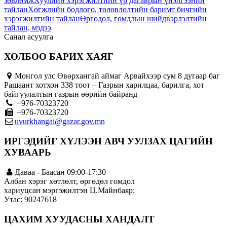
зөвлөмж
Хуулийн хэрэгжилтийн үр дагаврын үнэлгээний
тайлан
Хөгжлийн бодлого, төлөвлөлтийн баримт бичгийн
хэрэгжилтийн тайлан
Өргөдөл, гомдлын шийдвэрлэлтийн
тайлан, мэдээ
Санал асуулга
ХОЛБОО БАРИХ ХАЯГ
Монгол улс Өвөрхангай аймаг Арвайхээр сум 8 дугаар баг
Рашаант хотхон 338 тоот – Газрын харилцаа, барилга, хот
байгуулалтын газрын өөрийн байранд
+976-70323720
+976-70323720
uvurkhangai@gazar.gov.mn
ИРГЭДИЙГ ХҮЛЭЭН АВЧ УУЛЗАХ ЦАГИЙН
ХУВААРЬ
Даваа - Баасан 09:00-17:30
Албан хэрэг хөтлөлт, өргөдөл гомдол
хариуцсан мэргэжилтэн Ц.Майнбаяр:
Утас: 90247618
ЦАХИМ ХУУДАСНЫ ХАНДАЛТ