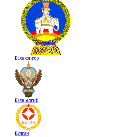
Баянхонгор
Баян-өлгий
Булган