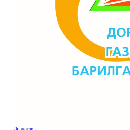
Дорноговь