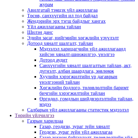
журам
Авилгатай тэмцэх үйл ажиллагаа
Төсөв, санхүүгийн ил тод байдал
Жендэрийн эрх тэгш байдлыг хангах
Үйл ажиллагааны тайлан
Шилэн данс
Эдийн засаг, нийгмийн хөгжлийн үзүүлэлт
Дотоод хяналт шалгалт, тайлан
Мэдээлэл харицагчийн үйл ажиллагаанд
хийсэн хяналт-шинжилгээ, үнэлгээ
Дотоод аудит
Санхүүгийн хяналт шалгалтын тайлан, акт,
дүгнэлт, албан шаардлага, зөвлөмж
Хуулийн хэрэгжилтийн үр дагаврын
үнэлгээний тайлан
Хөгжлийн бодлого, төлөвлөлтийн баримт
бичгийн хэрэгжилтийн тайлан
Өргөдөл, гомдлын шийдвэрлэлтийн тайлан,
мэдээ
Салбарын үйл ажиллагааны статистик мэдээлэл
Төрийн үйлчилгээ
Газрын харилцаа
Газар, геодизи, зураг зүйн хяналт
Геодези, зураг зүйн үйл ажиллагаа
Газар зохион байгуулалт, төлөвлөлтийн үйл