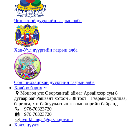
Чингэлтэй дүүргийн газрын алба
Хан-Уул дүүргийн газрын алба
Сонгинохайрхан дүүргийн газрын алба
Холбоо барих
Монгол улс Өвөрхангай аймаг Арвайхээр сум 8
дугаар баг Рашаант хотхон 338 тоот – Газрын харилцаа,
барилга, хот байгуулалтын газрын өөрийн байранд
+976-70323720
+976-70323720
uvurkhangai@gazar.gov.mn
Хэлэлцүүлэг