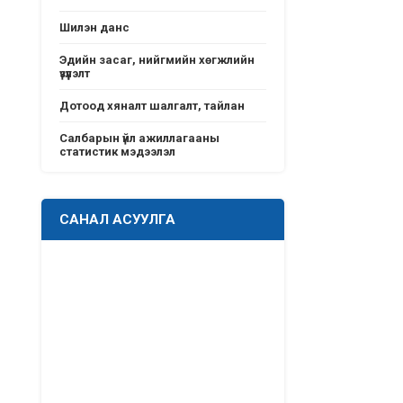
Шилэн данс
Эдийн засаг, нийгмийн хөгжлийн
үзүүлэлт
Дотоод хяналт шалгалт, тайлан
Салбарын үйл ажиллагааны
статистик мэдээлэл
САНАЛ АСУУЛГА