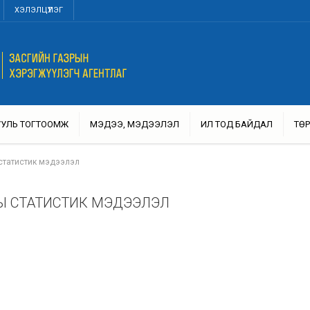
ХЭЛЭЛЦҮҮЛЭГ
УУЛЬ ТОГТООМЖ
МЭДЭЭ, МЭДЭЭЛЭЛ
ИЛ ТОД БАЙДАЛ
ТӨР
статистик мэдээлэл
Ы СТАТИСТИК МЭДЭЭЛЭЛ