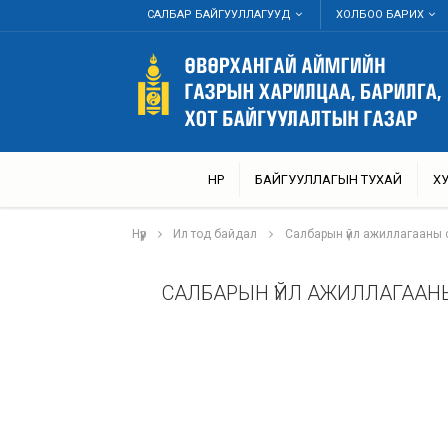
САЛБАР БАЙГУУЛЛАГУУД
ХОЛБОО БАРИХ
НҮҮР
БАЙГУУЛЛАГЫН ТУХАЙ
Х
Нүүр
Ил тод байдал
Салбарын үйл ажиллагааны 
САЛБАРЫН ҮЙЛ АЖИЛЛАГААН