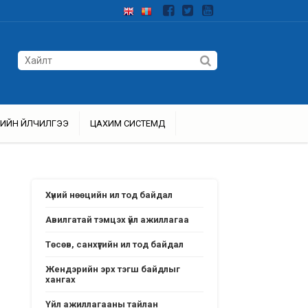
ИЙН ҮЙЛЧИЛГЭЭ
ЦАХИМ СИСТЕМҮҮД
Хүний нөөцийн ил тод байдал
Авилгатай тэмцэх үйл ажиллагаа
Төсөв, санхүүгийн ил тод байдал
Жендэрийн эрх тэгш байдлыг
хангах
Үйл ажиллагааны тайлан