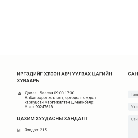
ИРГЭДИЙГ ХҮЛЭЭН АВЧ УУЛЗАХ ЦАГИЙН
САН
ХУВААРЬ
Даваа - Баасан 09:00-17:30
н
Албан хэрэг хөтлөлт, өргөдөл гомдол
хариуцсан мэргэжилтэн Ц.Майнбаяр:
Утас: 90247618
ЦАХИМ ХУУДАСНЫ ХАНДАЛТ
Өнөөдөр: 215