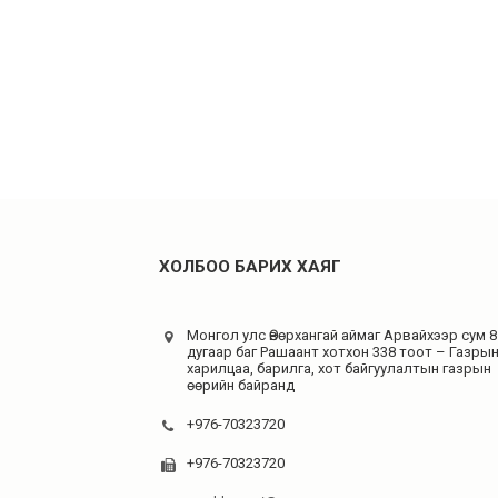
ХОЛБОО БАРИХ ХАЯГ
Монгол улс Өвөрхангай аймаг Арвайхээр сум 8
дугаар баг Рашаант хотхон 338 тоот – Газры
харилцаа, барилга, хот байгуулалтын газрын
өөрийн байранд
+976-70323720
+976-70323720