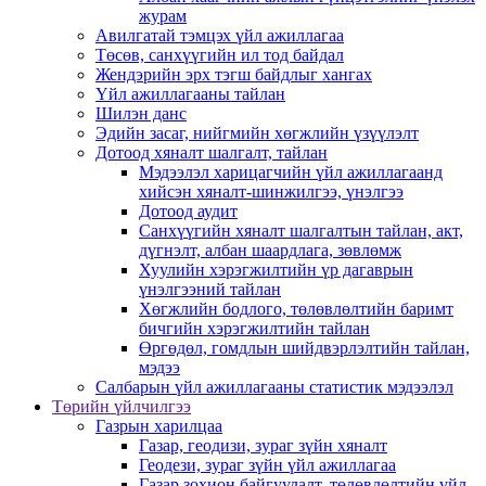
журам
Авилгатай тэмцэх үйл ажиллагаа
Төсөв, санхүүгийн ил тод байдал
Жендэрийн эрх тэгш байдлыг хангах
Үйл ажиллагааны тайлан
Шилэн данс
Эдийн засаг, нийгмийн хөгжлийн үзүүлэлт
Дотоод хяналт шалгалт, тайлан
Мэдээлэл харицагчийн үйл ажиллагаанд
хийсэн хяналт-шинжилгээ, үнэлгээ
Дотоод аудит
Санхүүгийн хяналт шалгалтын тайлан, акт,
дүгнэлт, албан шаардлага, зөвлөмж
Хуулийн хэрэгжилтийн үр дагаврын
үнэлгээний тайлан
Хөгжлийн бодлого, төлөвлөлтийн баримт
бичгийн хэрэгжилтийн тайлан
Өргөдөл, гомдлын шийдвэрлэлтийн тайлан,
мэдээ
Салбарын үйл ажиллагааны статистик мэдээлэл
Төрийн үйлчилгээ
Газрын харилцаа
Газар, геодизи, зураг зүйн хяналт
Геодези, зураг зүйн үйл ажиллагаа
Газар зохион байгуулалт, төлөвлөлтийн үйл