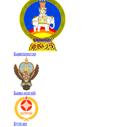
Баянхонгор
Баян-өлгий
Булган