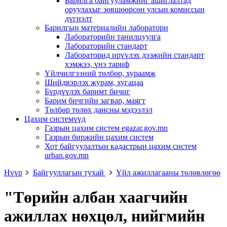
Барилга байгууламжийг ашиглалтад
оруулахыг зөвшөөрсөн улсын комиссын
дүгнэлт
Барилгын материалийн лаборатори
Лабораторийн танилцуулга
Лабораторийн стандарт
Лабораторид ирүүлэх дээжийн стандарт
хэмжээ, үнэ тариф
Үйлчилгээний төлбөр, хураамж
Шийдвэрлэх журам, хугацаа
Бүрдүүлэх баримт бичиг
Барим бичгийн загвар, маягт
Төлбөр төлөх дансны мэдээлэл
Цахим системүүд
Газрын цахим систем egazar.gov.mn
Газрын биржийн цахим систем
Хот байгуулалтын кадастрын цахим систем
urban.gov.mn
Нүүр
Байгууллагын тухай
Үйл ажиллагааны төлөвлөгөө
"Төрийн албан хаагчийн
ажиллах нөхцөл, нийгмийн