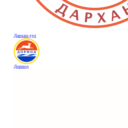
Дархан-уул
Дорнод