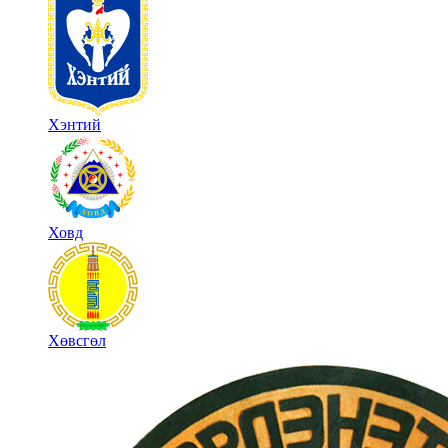
Хэнтий
Ховд
Хөвсгөл