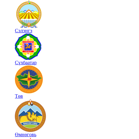
Сэлэнгэ
Сүхбаатар
Төв
Өмнөговь