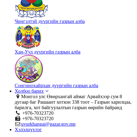
Чингэлтэй дүүргийн газрын алба
Хан-Уул дүүргийн газрын алба
Сонгинохайрхан дүүргийн газрын алба
Холбоо барих
Монгол улс Өвөрхангай аймаг Арвайхээр сум 8
дугаар баг Рашаант хотхон 338 тоот – Газрын харилцаа,
барилга, хот байгуулалтын газрын өөрийн байранд
+976-70323720
+976-70323720
uvurkhangai@gazar.gov.mn
Хэлэлцүүлэг