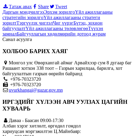
Татаж авах
Share
Tweet
Даргын мэндчилгээ
Эрхэм зорилго
Үйл ажиллагааны
стратегийн зорилго
Үйл ажиллагааны стратеги
зорилт
Тэргүүлэх чиглэл
Чиг үүрэг
Бүтэц, зохион
байгуулалт
Үйл ажиллагааны төлөвлөгөө
Түүхэн
замнал
Байгууллагын хөдөлмөрийн дотоод журам
Санал асуулга
ХОЛБОО БАРИХ ХАЯГ
Монгол улс Өвөрхангай аймаг Арвайхээр сум 8 дугаар баг
Рашаант хотхон 338 тоот – Газрын харилцаа, барилга, хот
байгуулалтын газрын өөрийн байранд
+976-70323720
+976-70323720
uvurkhangai@gazar.gov.mn
ИРГЭДИЙГ ХҮЛЭЭН АВЧ УУЛЗАХ ЦАГИЙН
ХУВААРЬ
Даваа - Баасан 09:00-17:30
Албан хэрэг хөтлөлт, өргөдөл гомдол
хариуцсан мэргэжилтэн Ц.Майнбаяр: