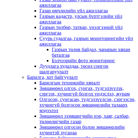
ажиллагаа
Газар өмчлөлийн үйл ажиллагаа
Газрын кадастр, улсын бүртгэлийн үйл
ажиллагаа
Газрын төлбөр, татвар, үнэлгээний үйл
ажиллагаа
Суурь судалгаа, газрын мониторингийн үйл
ажиллагаа
Газрын төлөв байдал, чанарын хянан
баталгаа
Бэлчээрийн фото мониторинг
Дуудлага худалдаа, төсөл сонгон
шалгаруулалт
Барилга, хот байгуулалт
Барилгын техникийн хяналт
Зөвшөөрөл олгох, сунгах, түдгэлзүүлэх,
сэргээх, хүчингүй болгох үндэслэл, журам
Олгосон, сунгасан, түдгэлзүүлсэн, сэргээсэн,
хүчингүй болгосон зөвшөөрлийн талаарх
мэдээлэл
Зөвшөөрөл эзэмшигчийн нэр, хаяг, салбар,
төлөөлөгчийн газар
Зөвшөөрөл олгосон болон зөвшөөрлийн
хүчинтэй хугацаа