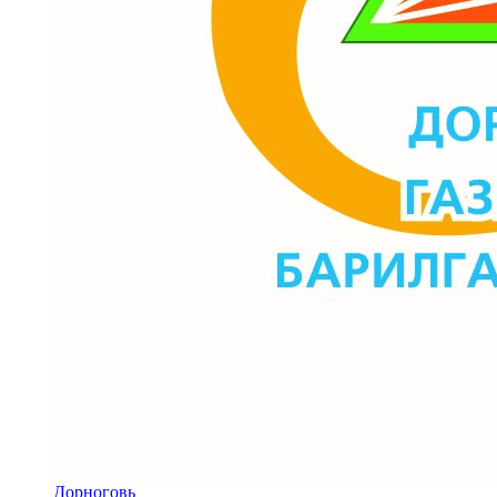
Дорноговь