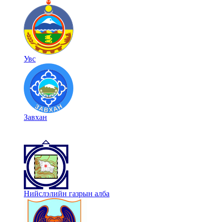
Увс
Завхан
Нийслэлийн газрын алба