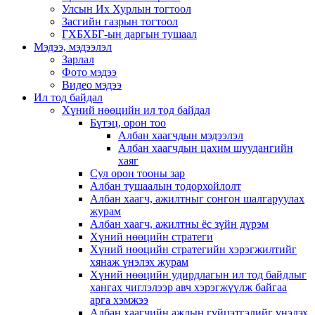
Улсын Их Хурлын тогтоол
Засгийн газрын тогтоол
ГХБХБГ-ын даргын тушаал
Мэдээ, мэдээлэл
Зарлал
Фото мэдээ
Видео мэдээ
Ил тод байдал
Хүний нөөцийн ил тод байдал
Бүтэц, орон тоо
Албан хаагчдын мэдээлэл
Албан хаагчдын цахим шуудангийн
хаяг
Сул орон тооны зар
Албан тушаалын тодорхойлолт
Албан хаагч, ажилтныг сонгон шалгаруулах
журам
Албан хаагч, ажилтны ёс зүйн дүрэм
Хүний нөөцийн стратеги
Хүний нөөцийн стратегийн хэрэгжилтийг
хянаж үнэлэх журам
Хүний нөөцийн удирдлагын ил тод байдлыг
хангах чиглэлээр авч хэрэгжүүлж байгаа
арга хэмжээ
Албан хаагчийн ажлын гүйцэтгэлийг үнэлэх