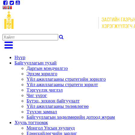
Нүүр
Байгууллагын тухай
Даргын мэндчилгээ
Эрхэм зорилго
Үйл ажиллагааны стратегийн зорилго
Үйл ажиллагааны стратеги зорилт
Тэргүүлэх чиглэл
Чиг үүрэг
Бүтэц, зохион байгуулалт
Үйл ажиллагааны төлөвлөгөө
Түүхэн замнал
Байгууллагын хөдөлмөрийн дотоод журам
Хууль тогтоомж
Монгол Улсын хуулиуд
Ерөнхийлөгчийн зарлиг