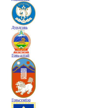
Дундговь
Говь-алтай
Говьсүмбэр