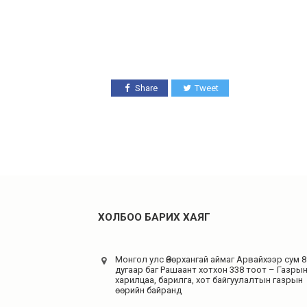
Share
Tweet
ХОЛБОО БАРИХ ХАЯГ
Монгол улс Өвөрхангай аймаг Арвайхээр сум 8
дугаар баг Рашаант хотхон 338 тоот – Газры
харилцаа, барилга, хот байгуулалтын газрын
өөрийн байранд