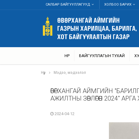
САЛБАР БАЙГУУЛЛАГУУД
ХОЛБОО БАРИХ
НҮҮР
БАЙГУУЛЛАГЫН ТУХАЙ
Х
Нүүр
Мэдээ, мэдээлэл
ӨВӨРХАНГАЙ АЙМГИЙН "БАРИ
АЖИЛТНЫ ЗӨВЛӨГӨӨН 2024" АРГА
2024-04-12