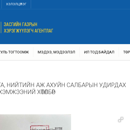
ХЭЛЭЛЦҮҮЛЭГ
УУЛЬ ТОГТООМЖ
МЭДЭЭ, МЭДЭЭЛЭЛ
ИЛ ТОД БАЙДАЛ
ТӨР
ЛГА, НИЙТИЙН АЖ АХУЙН САЛБАРЫН УДИРДАХ
 ХЭМЖЭЭНИЙ ХӨТӨЛБӨР