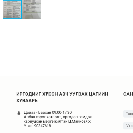
ИРГЭДИЙГ ХҮЛЭЭН АВЧ УУЛЗАХ ЦАГИЙН
САН
ХУВААРЬ
Даваа - Баасан 09:00-17:30
н
Албан хэрэг хөтлөлт, өргөдөл гомдол
хариуцсан мэргэжилтэн Ц.Майнбаяр:
Утас: 90247618