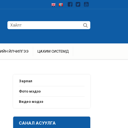
ИЙН ҮЙЛЧИЛГЭЭ
ЦАХИМ СИСТЕМҮҮД
Зарлал
Фото мэдээ
Видео мэдээ
САНАЛ АСУУЛГА