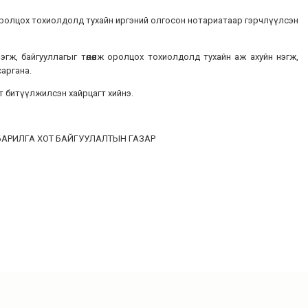
ролцох тохиолдолд тухайн иргэний олгосон нотариатаар гэрчлүүлсэн
айгууллагыг төлөөлж оролцох тохиолдолд тухайн аж ахуйн нэгж,
аргана.
т битүүлжилсэн хайрцагт хийнэ.
БАРИЛГА ХОТ БАЙГУУЛАЛТЫН ГАЗАР