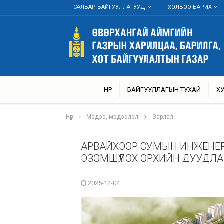
САЛБАР БАЙГУУЛЛАГУУД
ХОЛБОО БАРИХ
НҮҮР
БАЙГУУЛЛАГЫН ТУХАЙ
Х
Нүүр
Мэдээ, мэдээлэл
Зарлал
АРВАЙХЭЭР СУМЫН ИНЖЕНЕРИ
ЭЗЭМШҮҮЛЭХ ЭРХИЙН ДУУДЛ
2025-12-04