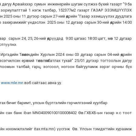
өний дагуу Арвайхээр сумын инженерийн шугам сүлжээ бүхий газарт "9 ба
ы зориулалттай 1 нэгж талбар, 152377м2 газарт ГАЗАР ЭЗЭМШҮҮЛЭХ
2025 оны 11 дүгээр сарын 27-ний өдрийн "Газар эзэмшүүлэх дуудлага
р захирамжийг үндэслэн 2025 оны 12 дугаар сарын 30-ний өдрийн 14:00
ын 24, 25, 26-ний өдрүүдэд 9:00 цагаас 18:00 цагт, мөн 12 дугаар
үртгүүлнэ.
ргэдийн Төлөөлөгчдийн Хурлын 2024 оны 03 дугаар сарын 04-ний өдрийн
чилсэн ерөнхий төлөвлөгөө батлах тухай” 25/01 дүгээр тогтоолын дагуу
глоомын талбай, гарц, зогсоол, ногоон байгууламж зэрэг орчны бүх
”
www.mle.mn
вэб сайтаас авна уу.
 бичиг баримт, улсын бүртгэлийн гэрчилгээний хуулбар
сан банк iban MN040090100100008402 Өв.ГХБХБ-ын газар н.с тоот
жийн нэхэмжлэлийг itax.mta.mn) үүсгэж Өв. Улсын тэмдэгтийн хураамж