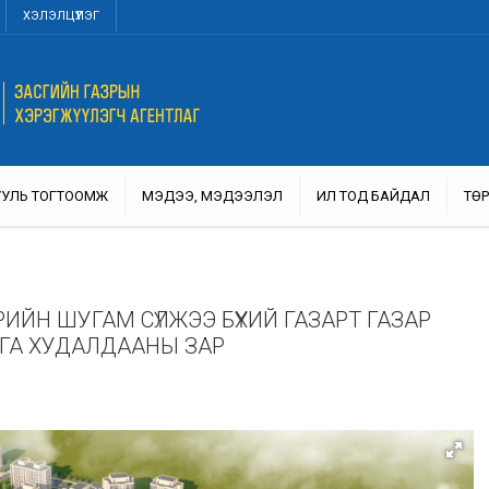
ХЭЛЭЛЦҮҮЛЭГ
УУЛЬ ТОГТООМЖ
МЭДЭЭ, МЭДЭЭЛЭЛ
ИЛ ТОД БАЙДАЛ
ТӨР
ЙН ШУГАМ СҮЛЖЭЭ БҮХИЙ ГАЗАРТ ГАЗАР
АГА ХУДАЛДААНЫ ЗАР