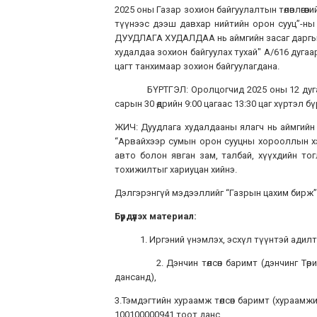
2025 оны Газар зохион байгуулалтын төлөвлөгө
түүнээс дээш давхар нийтийн орон сууц”-н
ДУУДЛАГА ХУДАЛДАА нь аймгийн засаг даргын 
худалдаа зохион байгуулах тухай" А/616 дугаа
цагт танхимаар зохион байгуулагдана.
БҮРТГЭЛ: Оролцогчид 2025 оны 12 дугаар сар
сарын 30 өдрийн 9:00 цагаас 13:30 цаг хүртэл б
ЖИЧ: Дуудлага худалдааны ялагч нь аймгийн И
“Арвайхээр сумын орон сууцны хорооллын хэсэг
авто болон явган зам, талбай, хүүхдийн то
тохижилтыг хариуцан хийнэ.
Дэлгэрэнгүй мэдээллийг “Газрын цахим бирж
Бүрдүүлэх материал:
1. Иргэний үнэмлэх, эсхүл түүнтэй адилтгах
2. Дэнчин төлсөн баримт (дэнчинг Төрийн 
дансанд),
3.Тэмдэгтийн хураамж төлсөн баримт (хураам
100100000941 тоот данс