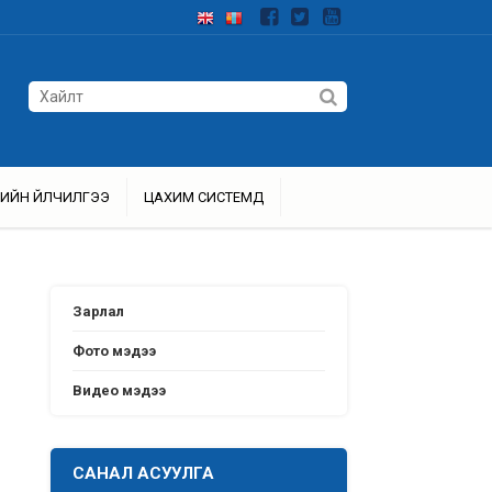
ИЙН ҮЙЛЧИЛГЭЭ
ЦАХИМ СИСТЕМҮҮД
Зарлал
Фото мэдээ
Видео мэдээ
САНАЛ АСУУЛГА