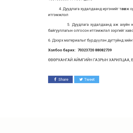
4. Дуудлага худалдаанд иргэнийг төлөөлж о
итгэмжлэл
5. Дуудлага худалдаанд аж ахуйн нэгж, б
байгууллагын олгосон итгэмжлэл зэргийг хавс
6. Дээрх материалыг бүрдүүлэн дугтуйнд хийн
Холбоо барих: 70323720 88082739
ӨВӨРХАНГАЙ АЙМГИЙН ГАЗРЫН ХАРИЛЦАА, 
Share
Tweet