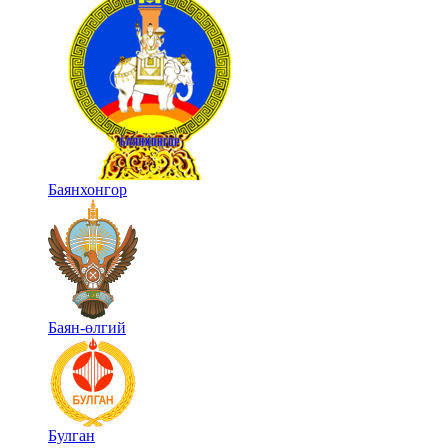
Баянхонгор
Баян-өлгий
Булган