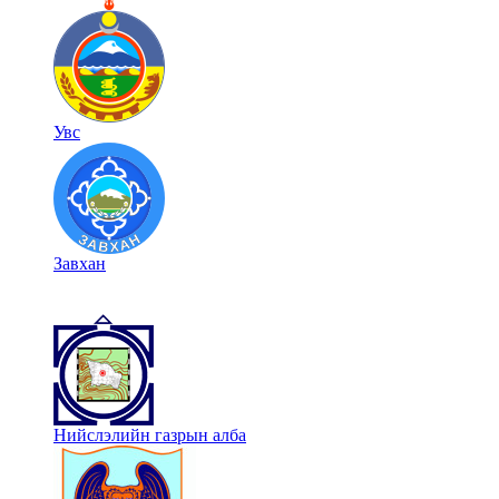
Увс
Завхан
Нийслэлийн газрын алба