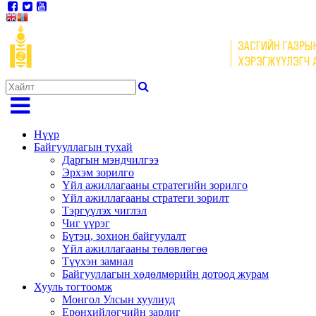
Нүүр
Байгууллагын тухай
Даргын мэндчилгээ
Эрхэм зорилго
Үйл ажиллагааны стратегийн зорилго
Үйл ажиллагааны стратеги зорилт
Тэргүүлэх чиглэл
Чиг үүрэг
Бүтэц, зохион байгуулалт
Үйл ажиллагааны төлөвлөгөө
Түүхэн замнал
Байгууллагын хөдөлмөрийн дотоод журам
Хууль тогтоомж
Монгол Улсын хуулиуд
Ерөнхийлөгчийн зарлиг