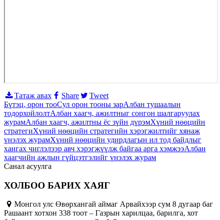
Татаж авах
Share
Tweet
Бүтэц, орон тоо
Сул орон тооны зар
Албан тушаалын
тодорхойлолт
Албан хаагч, ажилтныг сонгон шалгаруулах
журам
Албан хаагч, ажилтны ёс зүйн дүрэм
Хүний нөөцийн
стратеги
Хүний нөөцийн стратегийн хэрэгжилтийг хянаж
үнэлэх журам
Хүний нөөцийн удирдлагын ил тод байдлыг
хангах чиглэлээр авч хэрэгжүүлж байгаа арга хэмжээ
Албан
хаагчийн ажлын гүйцэтгэлийг үнэлэх журам
Санал асуулга
ХОЛБОО БАРИХ ХАЯГ
Монгол улс Өвөрхангай аймаг Арвайхээр сум 8 дугаар баг
Рашаант хотхон 338 тоот – Газрын харилцаа, барилга, хот