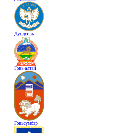
Дундговь
Говь-алтай
Говьсүмбэр