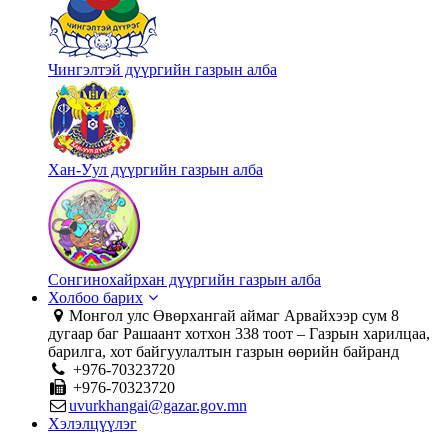
Чингэлтэй дүүргийн газрын алба
Хан-Уул дүүргийн газрын алба
Сонгинохайрхан дүүргийн газрын алба
Холбоо барих
Монгол улс Өвөрхангай аймаг Арвайхээр сум 8
дугаар баг Рашаант хотхон 338 тоот – Газрын харилцаа,
барилга, хот байгуулалтын газрын өөрийн байранд
+976-70323720
+976-70323720
uvurkhangai@gazar.gov.mn
Хэлэлцүүлэг