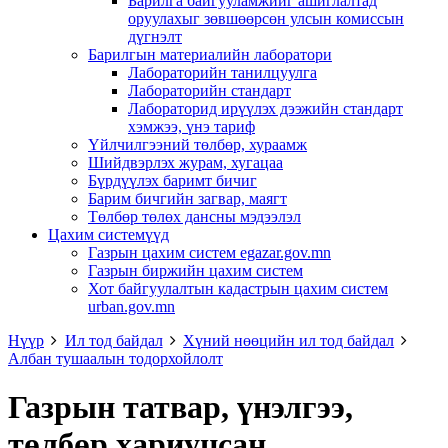
Барилга байгууламжийг ашиглалтад
оруулахыг зөвшөөрсөн улсын комиссын
дүгнэлт
Барилгын материалийн лаборатори
Лабораторийн танилцуулга
Лабораторийн стандарт
Лабораторид ирүүлэх дээжийн стандарт
хэмжээ, үнэ тариф
Үйлчилгээний төлбөр, хураамж
Шийдвэрлэх журам, хугацаа
Бүрдүүлэх баримт бичиг
Барим бичгийн загвар, маягт
Төлбөр төлөх дансны мэдээлэл
Цахим системүүд
Газрын цахим систем egazar.gov.mn
Газрын биржийн цахим систем
Хот байгуулалтын кадастрын цахим систем
urban.gov.mn
Нүүр
Ил тод байдал
Хүний нөөцийн ил тод байдал
Албан тушаалын тодорхойлолт
Газрын татвар, үнэлгээ,
төлбөр хариуцсан