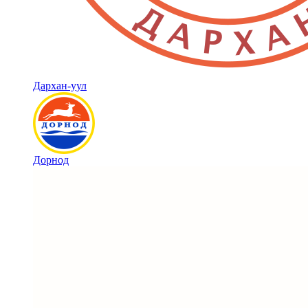
Дархан-уул
Дорнод