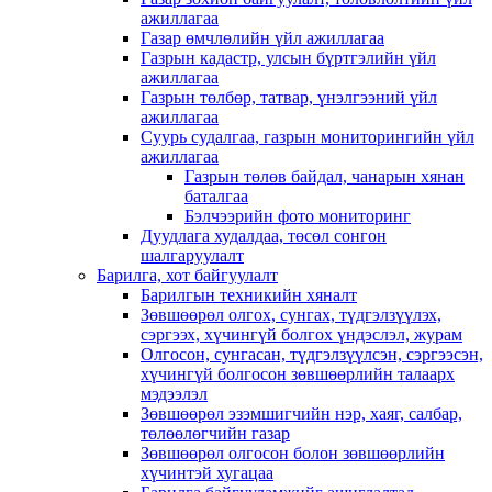
ажиллагаа
Газар өмчлөлийн үйл ажиллагаа
Газрын кадастр, улсын бүртгэлийн үйл
ажиллагаа
Газрын төлбөр, татвар, үнэлгээний үйл
ажиллагаа
Суурь судалгаа, газрын мониторингийн үйл
ажиллагаа
Газрын төлөв байдал, чанарын хянан
баталгаа
Бэлчээрийн фото мониторинг
Дуудлага худалдаа, төсөл сонгон
шалгаруулалт
Барилга, хот байгуулалт
Барилгын техникийн хяналт
Зөвшөөрөл олгох, сунгах, түдгэлзүүлэх,
сэргээх, хүчингүй болгох үндэслэл, журам
Олгосон, сунгасан, түдгэлзүүлсэн, сэргээсэн,
хүчингүй болгосон зөвшөөрлийн талаарх
мэдээлэл
Зөвшөөрөл эзэмшигчийн нэр, хаяг, салбар,
төлөөлөгчийн газар
Зөвшөөрөл олгосон болон зөвшөөрлийн
хүчинтэй хугацаа