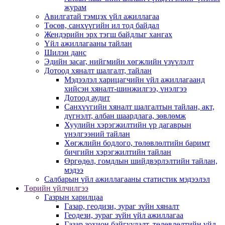
журам
Авилгатай тэмцэх үйл ажиллагаа
Төсөв, санхүүгийн ил тод байдал
Жендэрийн эрх тэгш байдлыг хангах
Үйл ажиллагааны тайлан
Шилэн данс
Эдийн засаг, нийгмийн хөгжлийн үзүүлэлт
Дотоод хяналт шалгалт, тайлан
Мэдээлэл харицагчийн үйл ажиллагаанд
хийсэн хяналт-шинжилгээ, үнэлгээ
Дотоод аудит
Санхүүгийн хяналт шалгалтын тайлан, акт,
дүгнэлт, албан шаардлага, зөвлөмж
Хуулийн хэрэгжилтийн үр дагаврын
үнэлгээний тайлан
Хөгжлийн бодлого, төлөвлөлтийн баримт
бичгийн хэрэгжилтийн тайлан
Өргөдөл, гомдлын шийдвэрлэлтийн тайлан,
мэдээ
Салбарын үйл ажиллагааны статистик мэдээлэл
Төрийн үйлчилгээ
Газрын харилцаа
Газар, геодизи, зураг зүйн хяналт
Геодези, зураг зүйн үйл ажиллагаа
Газар зохион байгуулалт, төлөвлөлтийн үйл