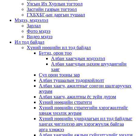
Улсын Их Хурлын тогтоол
Засгийн газрын тогтоол
ГХБХБГ-ын даргын тушаал
Мэдээ, мэдээлэл
Зарлал
Фото мэдээ
Видео мэдээ
Ил тод байдал
Хүний нөөцийн ил тод байдал
Бүтэц, орон тоо
Албан хаагчдын мэдээлэл
Албан хаагчдын цахим шуудангийн
хаяг
Сул орон тооны зар
Албан тушаалын тодорхойлолт
Албан хаагч, ажилтныг сонгон шалгаруулах
журам
Албан хаагч, ажилтны ёс зүйн дүрэм
Хүний нөөцийн стратеги
Хүний нөөцийн стратегийн хэрэгжилтийг
хянаж үнэлэх журам
Хүний нөөцийн удирдлагын ил тод байдлыг
хангах чиглэлээр авч хэрэгжүүлж байгаа
арга хэмжээ
Албан хаагчийн ажлын гүйцэтгэлийг үнэлэх