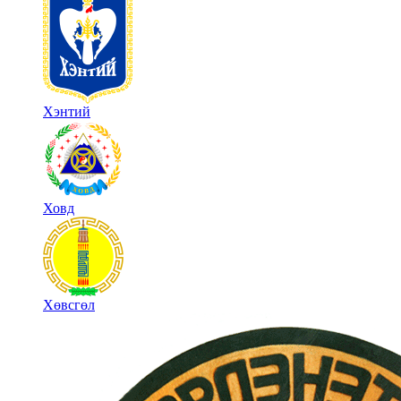
Хэнтий
Ховд
Хөвсгөл