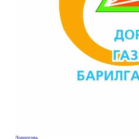
Дорноговь