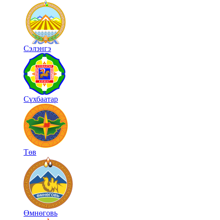
Сэлэнгэ
Сүхбаатар
Төв
Өмнөговь