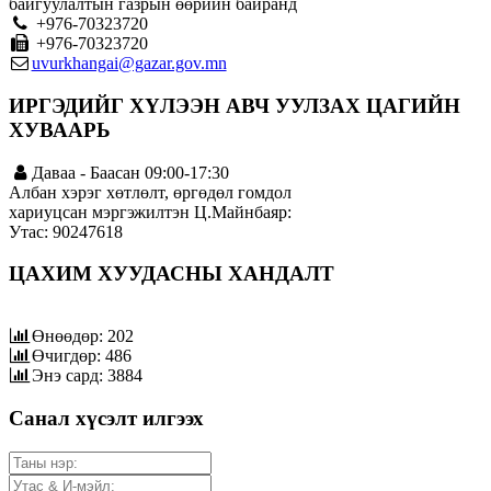
байгуулалтын газрын өөрийн байранд
+976-70323720
+976-70323720
uvurkhangai@gazar.gov.mn
ИРГЭДИЙГ ХҮЛЭЭН АВЧ УУЛЗАХ ЦАГИЙН
ХУВААРЬ
Даваа - Баасан 09:00-17:30
Албан хэрэг хөтлөлт, өргөдөл гомдол
хариуцсан мэргэжилтэн Ц.Майнбаяр:
Утас: 90247618
ЦАХИМ ХУУДАСНЫ ХАНДАЛТ
Өнөөдөр: 202
Өчигдөр: 486
Энэ сард: 3884
Санал хүсэлт илгээх