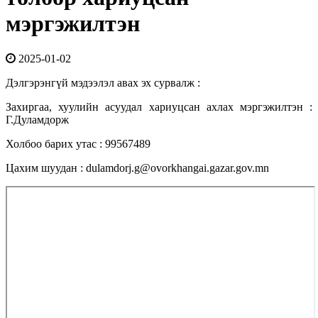
мэргэжилтэн
2025-01-02
Дэлгэрэнгүй мэдээлэл авах эх сурвалж :
Захиргаа, хуулийн асуудал хариуцсан ахлах мэргэжилтэн :
Г.Дуламдорж
Холбоо барих утас : 99567489
Цахим шуудан : dulamdorj.g@ovorkhangai.gazar.gov.mn