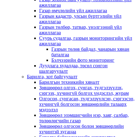
ажиллагаа
Газар өмчлөлийн үйл ажиллагаа
Газрын кадастр, улсын бүртгэлийн үйл
ажиллагаа
Газрын төлбөр, татвар, үнэлгээний үйл
ажиллагаа
Суурь судалгаа, газрын мониторингийн үйл
ажиллагаа
Газрын төлөв байдал, чанарын хянан
баталгаа
Бэлчээрийн фото мониторинг
Дуудлага худалдаа, төсөл сонгон
шалгаруулалт
Барилга, хот байгуулалт
Барилгын техникийн хяналт
Зөвшөөрөл олгох, сунгах, түдгэлзүүлэх,
сэргээх, хүчингүй болгох үндэслэл, журам
Олгосон, сунгасан, түдгэлзүүлсэн, сэргээсэн,
хүчингүй болгосон зөвшөөрлийн талаарх
мэдээлэл
Зөвшөөрөл эзэмшигчийн нэр, хаяг, салбар,
төлөөлөгчийн газар
Зөвшөөрөл олгосон болон зөвшөөрлийн
хүчинтэй хугацаа