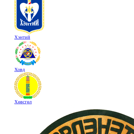
Хэнтий
Ховд
Хөвсгөл