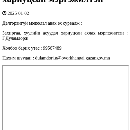
2025-01-02
Дэлгэрэнгүй мэдээлэл авах эх сурвалж :
Захиргаа, хуулийн асуудал хариуцсан ахлах мэргэжилтэн :
Г.Дуламдорж
Холбоо барих утас : 99567489
Цахим шуудан : dulamdorj.g@ovorkhangai.gazar.gov.mn