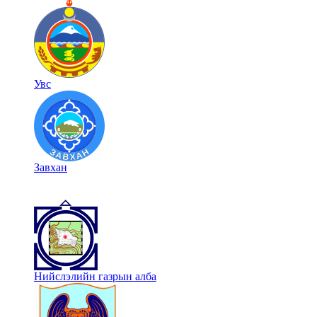
Увс
Завхан
Нийслэлийн газрын алба