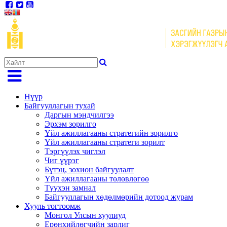
Нүүр
Байгууллагын тухай
Даргын мэндчилгээ
Эрхэм зорилго
Үйл ажиллагааны стратегийн зорилго
Үйл ажиллагааны стратеги зорилт
Тэргүүлэх чиглэл
Чиг үүрэг
Бүтэц, зохион байгуулалт
Үйл ажиллагааны төлөвлөгөө
Түүхэн замнал
Байгууллагын хөдөлмөрийн дотоод журам
Хууль тогтоомж
Монгол Улсын хуулиуд
Ерөнхийлөгчийн зарлиг