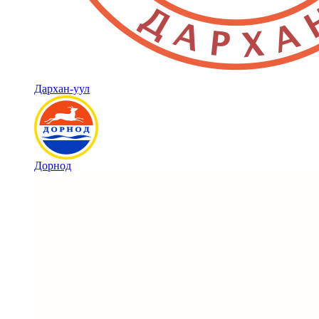
Дархан-уул
Дорнод