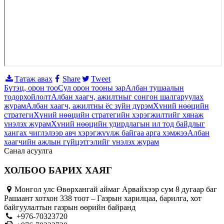
Татаж авах
Share
Tweet
Бүтэц, орон тоо
Сул орон тооны зар
Албан тушаалын
тодорхойлолт
Албан хаагч, ажилтныг сонгон шалгаруулах
журам
Албан хаагч, ажилтны ёс зүйн дүрэм
Хүний нөөцийн
стратеги
Хүний нөөцийн стратегийн хэрэгжилтийг хянаж
үнэлэх журам
Хүний нөөцийн удирдлагын ил тод байдлыг
хангах чиглэлээр авч хэрэгжүүлж байгаа арга хэмжээ
Албан
хаагчийн ажлын гүйцэтгэлийг үнэлэх журам
Санал асуулга
ХОЛБОО БАРИХ ХАЯГ
Монгол улс Өвөрхангай аймаг Арвайхээр сум 8 дугаар баг
Рашаант хотхон 338 тоот – Газрын харилцаа, барилга, хот
байгуулалтын газрын өөрийн байранд
+976-70323720