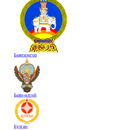
Баянхонгор
Баян-өлгий
Булган