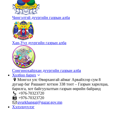
Чингэлтэй дүүргийн газрын алба
Хан-Уул дүүргийн газрын алба
Сонгинохайрхан дүүргийн газрын алба
Холбоо барих
Монгол улс Өвөрхангай аймаг Арвайхээр сум 8
дугаар баг Рашаант хотхон 338 тоот – Газрын харилцаа,
барилга, хот байгуулалтын газрын өөрийн байранд
+976-70323720
+976-70323720
uvurkhangai@gazar.gov.mn
Хэлэлцүүлэг