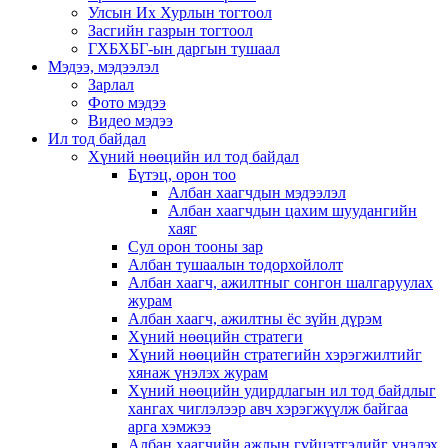
Улсын Их Хурлын тогтоол
Засгийн газрын тогтоол
ГХБХБГ-ын даргын тушаал
Мэдээ, мэдээлэл
Зарлал
Фото мэдээ
Видео мэдээ
Ил тод байдал
Хүний нөөцийн ил тод байдал
Бүтэц, орон тоо
Албан хаагчдын мэдээлэл
Албан хаагчдын цахим шуудангийн
хаяг
Сул орон тооны зар
Албан тушаалын тодорхойлолт
Албан хаагч, ажилтныг сонгон шалгаруулах
журам
Албан хаагч, ажилтны ёс зүйн дүрэм
Хүний нөөцийн стратеги
Хүний нөөцийн стратегийн хэрэгжилтийг
хянаж үнэлэх журам
Хүний нөөцийн удирдлагын ил тод байдлыг
хангах чиглэлээр авч хэрэгжүүлж байгаа
арга хэмжээ
Албан хаагчийн ажлын гүйцэтгэлийг үнэлэх