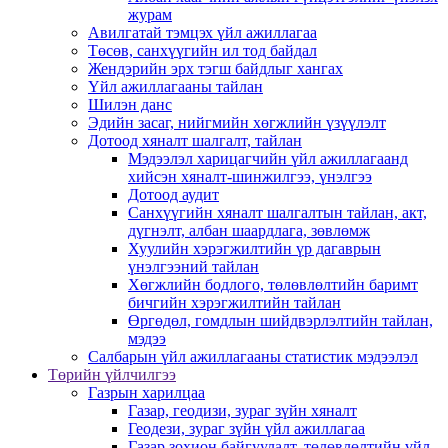
журам
Авилгатай тэмцэх үйл ажиллагаа
Төсөв, санхүүгийн ил тод байдал
Жендэрийн эрх тэгш байдлыг хангах
Үйл ажиллагааны тайлан
Шилэн данс
Эдийн засаг, нийгмийн хөгжлийн үзүүлэлт
Дотоод хяналт шалгалт, тайлан
Мэдээлэл харицагчийн үйл ажиллагаанд
хийсэн хяналт-шинжилгээ, үнэлгээ
Дотоод аудит
Санхүүгийн хяналт шалгалтын тайлан, акт,
дүгнэлт, албан шаардлага, зөвлөмж
Хуулийн хэрэгжилтийн үр дагаврын
үнэлгээний тайлан
Хөгжлийн бодлого, төлөвлөлтийн баримт
бичгийн хэрэгжилтийн тайлан
Өргөдөл, гомдлын шийдвэрлэлтийн тайлан,
мэдээ
Салбарын үйл ажиллагааны статистик мэдээлэл
Төрийн үйлчилгээ
Газрын харилцаа
Газар, геодизи, зураг зүйн хяналт
Геодези, зураг зүйн үйл ажиллагаа
Газар зохион байгуулалт, төлөвлөлтийн үйл