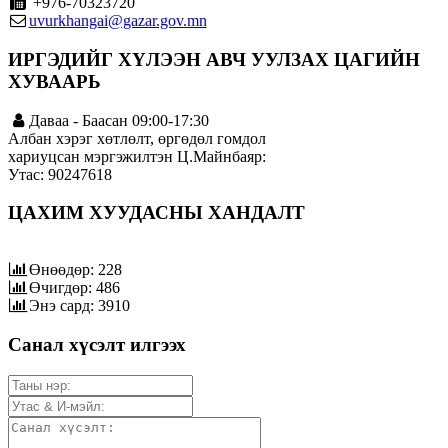
+976-70323720
uvurkhangai@gazar.gov.mn
ИРГЭДИЙГ ХҮЛЭЭН АВЧ УУЛЗАХ ЦАГИЙН
ХУВААРЬ
Даваа - Баасан 09:00-17:30
Албан хэрэг хөтлөлт, өргөдөл гомдол
хариуцсан мэргэжилтэн Ц.Майнбаяр:
Утас: 90247618
ЦАХИМ ХУУДАСНЫ ХАНДАЛТ
Өнөөдөр: 228
Өчигдөр: 486
Энэ сард: 3910
Санал хүсэлт илгээх