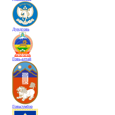
Дундговь
Говь-алтай
Говьсүмбэр