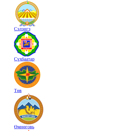
Сэлэнгэ
Сүхбаатар
Төв
Өмнөговь