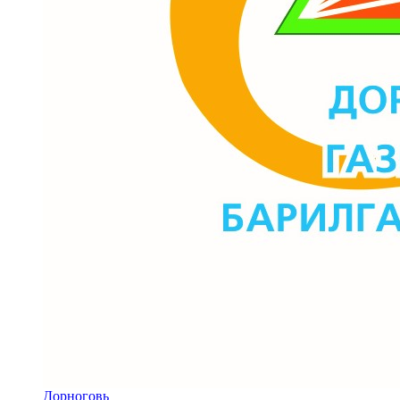
Дорноговь