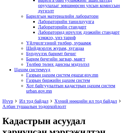
Барилга байгууламжийг ашиглалтад
оруулахыг зөвшөөрсөн улсын комиссын
дүгнэлт
Барилгын материалийн лаборатори
Лабораторийн танилцуулга
Лабораторийн стандарт
Лабораторид ирүүлэх дээжийн стандарт
хэмжээ, үнэ тариф
Үйлчилгээний төлбөр, хураамж
Шийдвэрлэх журам, хугацаа
Бүрдүүлэх баримт бичиг
Барим бичгийн загвар, маягт
Төлбөр төлөх дансны мэдээлэл
Цахим системүүд
Газрын цахим систем egazar.gov.mn
Газрын биржийн цахим систем
Хот байгуулалтын кадастрын цахим систем
urban.gov.mn
Нүүр
Ил тод байдал
Хүний нөөцийн ил тод байдал
Албан тушаалын тодорхойлолт
Кадастрын асуудал
хариуцсан мэргэжилтэн