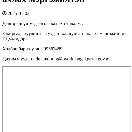
2025-01-02
Дэлгэрэнгүй мэдээлэл авах эх сурвалж :
Захиргаа, хуулийн асуудал хариуцсан ахлах мэргэжилтэн :
Г.Дуламдорж
Холбоо барих утас : 99567489
Цахим шуудан : dulamdorj.g@ovorkhangai.gazar.gov.mn