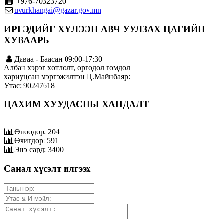
+976-70323720
uvurkhangai@gazar.gov.mn
ИРГЭДИЙГ ХҮЛЭЭН АВЧ УУЛЗАХ ЦАГИЙН
ХУВААРЬ
Даваа - Баасан 09:00-17:30
Албан хэрэг хөтлөлт, өргөдөл гомдол
хариуцсан мэргэжилтэн Ц.Майнбаяр:
Утас: 90247618
ЦАХИМ ХУУДАСНЫ ХАНДАЛТ
Өнөөдөр: 204
Өчигдөр: 591
Энэ сард: 3400
Санал хүсэлт илгээх