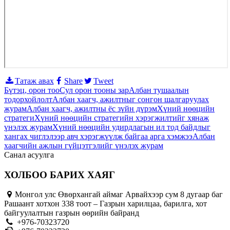
Татаж авах
Share
Tweet
Бүтэц, орон тоо
Сул орон тооны зар
Албан тушаалын
тодорхойлолт
Албан хаагч, ажилтныг сонгон шалгаруулах
журам
Албан хаагч, ажилтны ёс зүйн дүрэм
Хүний нөөцийн
стратеги
Хүний нөөцийн стратегийн хэрэгжилтийг хянаж
үнэлэх журам
Хүний нөөцийн удирдлагын ил тод байдлыг
хангах чиглэлээр авч хэрэгжүүлж байгаа арга хэмжээ
Албан
хаагчийн ажлын гүйцэтгэлийг үнэлэх журам
Санал асуулга
ХОЛБОО БАРИХ ХАЯГ
Монгол улс Өвөрхангай аймаг Арвайхээр сум 8 дугаар баг
Рашаант хотхон 338 тоот – Газрын харилцаа, барилга, хот
байгуулалтын газрын өөрийн байранд
+976-70323720