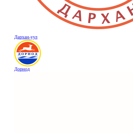
Дархан-уул
Дорнод