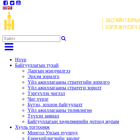
Нүүр
Байгууллагын тухай
Даргын мэндчилгээ
Эрхэм зорилго
Үйл ажиллагааны стратегийн зорилго
Үйл ажиллагааны стратеги зорилт
Тэргүүлэх чиглэл
Чиг үүрэг
Бүтэц, зохион байгуулалт
Үйл ажиллагааны төлөвлөгөө
Түүхэн замнал
Байгууллагын хөдөлмөрийн дотоод журам
Хууль тогтоомж
Монгол Улсын хуулиуд
Ерөнхийлөгчийн зарлиг