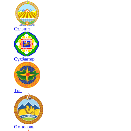
Сэлэнгэ
Сүхбаатар
Төв
Өмнөговь