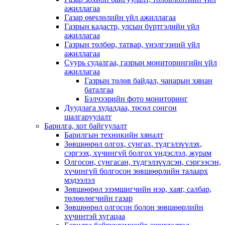
ажиллагаа
Газар өмчлөлийн үйл ажиллагаа
Газрын кадастр, улсын бүртгэлийн үйл
ажиллагаа
Газрын төлбөр, татвар, үнэлгээний үйл
ажиллагаа
Суурь судалгаа, газрын мониторингийн үйл
ажиллагаа
Газрын төлөв байдал, чанарын хянан
баталгаа
Бэлчээрийн фото мониторинг
Дуудлага худалдаа, төсөл сонгон
шалгаруулалт
Барилга, хот байгуулалт
Барилгын техникийн хяналт
Зөвшөөрөл олгох, сунгах, түдгэлзүүлэх,
сэргээх, хүчингүй болгох үндэслэл, журам
Олгосон, сунгасан, түдгэлзүүлсэн, сэргээсэн,
хүчингүй болгосон зөвшөөрлийн талаарх
мэдээлэл
Зөвшөөрөл эзэмшигчийн нэр, хаяг, салбар,
төлөөлөгчийн газар
Зөвшөөрөл олгосон болон зөвшөөрлийн
хүчинтэй хугацаа