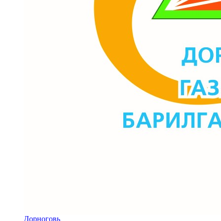
Дорноговь