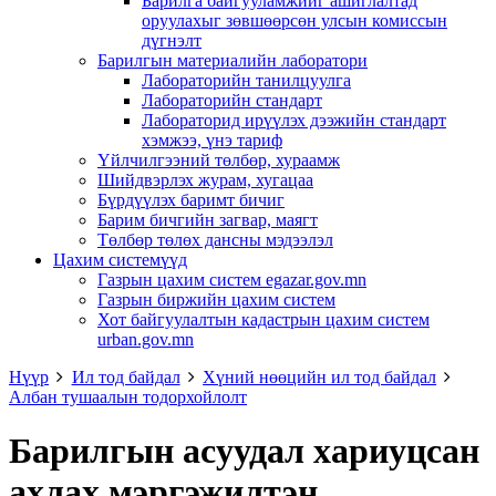
Барилга байгууламжийг ашиглалтад
оруулахыг зөвшөөрсөн улсын комиссын
дүгнэлт
Барилгын материалийн лаборатори
Лабораторийн танилцуулга
Лабораторийн стандарт
Лабораторид ирүүлэх дээжийн стандарт
хэмжээ, үнэ тариф
Үйлчилгээний төлбөр, хураамж
Шийдвэрлэх журам, хугацаа
Бүрдүүлэх баримт бичиг
Барим бичгийн загвар, маягт
Төлбөр төлөх дансны мэдээлэл
Цахим системүүд
Газрын цахим систем egazar.gov.mn
Газрын биржийн цахим систем
Хот байгуулалтын кадастрын цахим систем
urban.gov.mn
Нүүр
Ил тод байдал
Хүний нөөцийн ил тод байдал
Албан тушаалын тодорхойлолт
Барилгын асуудал хариуцсан
ахлах мэргэжилтэн