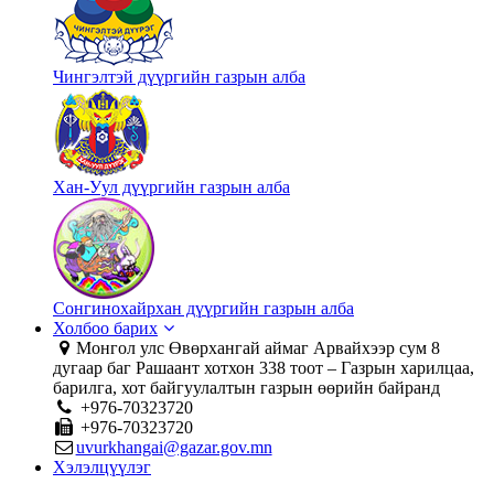
Чингэлтэй дүүргийн газрын алба
Хан-Уул дүүргийн газрын алба
Сонгинохайрхан дүүргийн газрын алба
Холбоо барих
Монгол улс Өвөрхангай аймаг Арвайхээр сум 8
дугаар баг Рашаант хотхон 338 тоот – Газрын харилцаа,
барилга, хот байгуулалтын газрын өөрийн байранд
+976-70323720
+976-70323720
uvurkhangai@gazar.gov.mn
Хэлэлцүүлэг