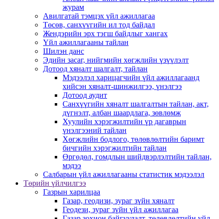
журам
Авилгатай тэмцэх үйл ажиллагаа
Төсөв, санхүүгийн ил тод байдал
Жендэрийн эрх тэгш байдлыг хангах
Үйл ажиллагааны тайлан
Шилэн данс
Эдийн засаг, нийгмийн хөгжлийн үзүүлэлт
Дотоод хяналт шалгалт, тайлан
Мэдээлэл харицагчийн үйл ажиллагаанд
хийсэн хяналт-шинжилгээ, үнэлгээ
Дотоод аудит
Санхүүгийн хяналт шалгалтын тайлан, акт,
дүгнэлт, албан шаардлага, зөвлөмж
Хуулийн хэрэгжилтийн үр дагаврын
үнэлгээний тайлан
Хөгжлийн бодлого, төлөвлөлтийн баримт
бичгийн хэрэгжилтийн тайлан
Өргөдөл, гомдлын шийдвэрлэлтийн тайлан,
мэдээ
Салбарын үйл ажиллагааны статистик мэдээлэл
Төрийн үйлчилгээ
Газрын харилцаа
Газар, геодизи, зураг зүйн хяналт
Геодези, зураг зүйн үйл ажиллагаа
Газар зохион байгуулалт, төлөвлөлтийн үйл