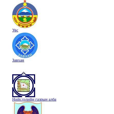
Увс
Завхан
Нийслэлийн газрын алба