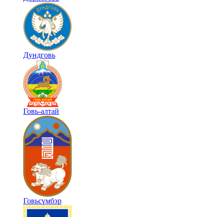
Дундговь
Говь-алтай
Говьсүмбэр