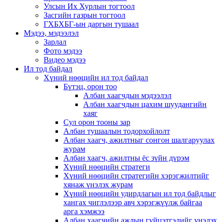
Улсын Их Хурлын тогтоол
Засгийн газрын тогтоол
ГХБХБГ-ын даргын тушаал
Мэдээ, мэдээлэл
Зарлал
Фото мэдээ
Видео мэдээ
Ил тод байдал
Хүний нөөцийн ил тод байдал
Бүтэц, орон тоо
Албан хаагчдын мэдээлэл
Албан хаагчдын цахим шуудангийн
хаяг
Сул орон тооны зар
Албан тушаалын тодорхойлолт
Албан хаагч, ажилтныг сонгон шалгаруулах
журам
Албан хаагч, ажилтны ёс зүйн дүрэм
Хүний нөөцийн стратеги
Хүний нөөцийн стратегийн хэрэгжилтийг
хянаж үнэлэх журам
Хүний нөөцийн удирдлагын ил тод байдлыг
хангах чиглэлээр авч хэрэгжүүлж байгаа
арга хэмжээ
Албан хаагчийн ажлын гүйцэтгэлийг үнэлэх