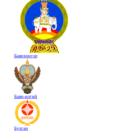
Баянхонгор
Баян-өлгий
Булган