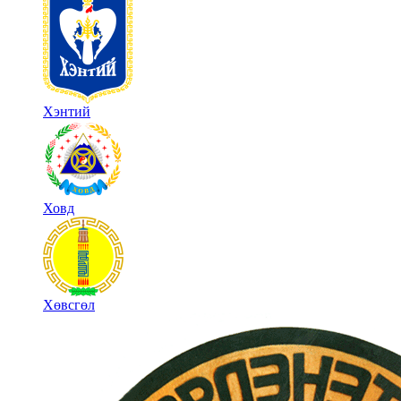
Хэнтий
Ховд
Хөвсгөл